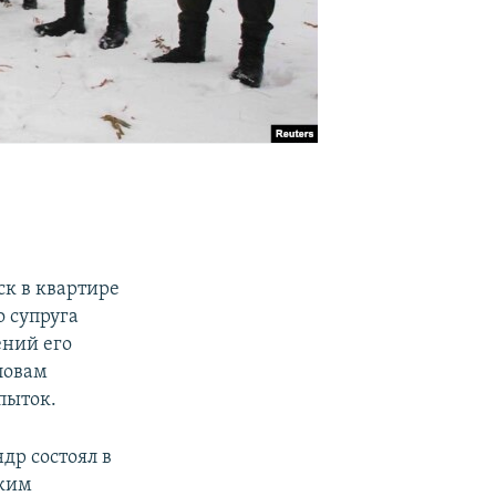
ск в квартире
о супруга
ений его
ловам
пыток.
др состоял в
ским