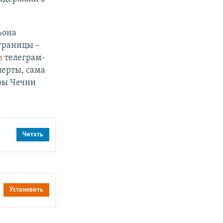
ьона
 границы –
и
телеграм-
перты, сама
вы Чечни
Читать
Установить