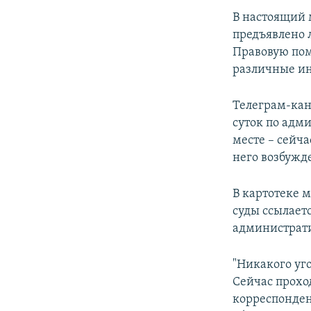
В настоящий 
предъявлено 
Правовую пом
различные и
Телеграм-ка
суток по адм
месте – сейча
него возбужд
В картотеке 
суды ссылает
администрат
"Никакого уго
Сейчас проход
корреспонден