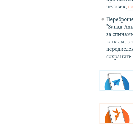
человек,
с
Переброше
"Запад-Ахм
за спинами
каналы, в 
передисло
сохранить 