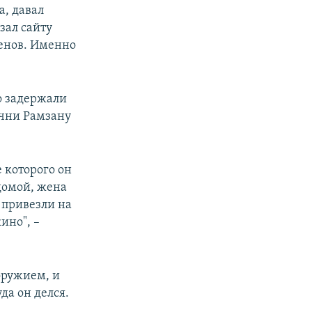
а, давал
азал сайту
менов. Именно
о задержали
ечни Рамзану
е которого он
домой, жена
 привезли на
ино", –
оружием, и
да он делся.