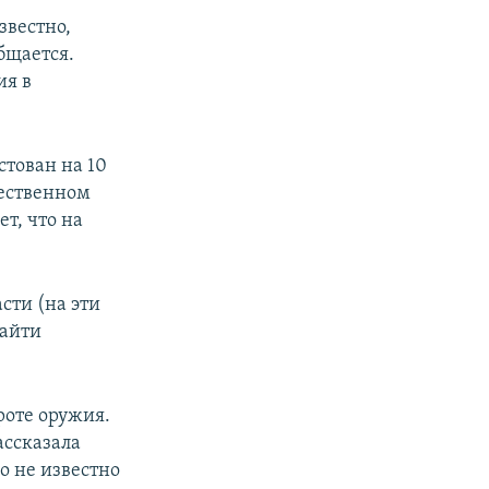
вестно,
бщается.
ия в
стован на 10
щественном
ет, что на
сти (на эти
найти
роте оружия.
ассказала
о не известно