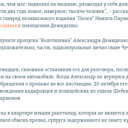
м, чем мог: подвозил на машине, размещал у себя дом
чти два года помог, наверное, тысяче человек", – расск
и главред независимого издания "Пепел" Никита Пар
ссказал
о похищении Демиденко.
а пункте пропуска "Колотиловка" Александра Демиденк
едпложительно, части, подконтрольные лично главе Ч
евидцев, силовики остановили его для разговора, посл
ми на своем автомобиле. Когда Александр не вернулся 
обращения о пропаже во все инстанции. 20 октября его
овождении кадыровцев и полицейских из отдела Шебек
арменов.
ка в квартире изъяли ракетницу, которая не является 
окол обыска пропал, супруга задержанного не знает, ку