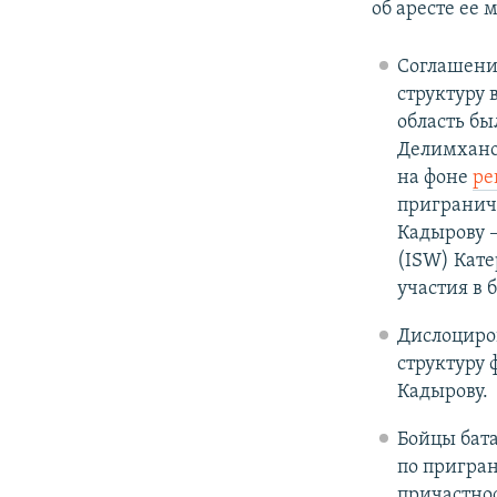
об аресте ее
Соглашени
структуру 
область б
Делимхано
на фоне
ре
пригранич
Кадырову 
(ISW) Кате
участия в 
Дислоциров
структуру 
Кадырову.
Бойцы бата
по пригра
причастнос