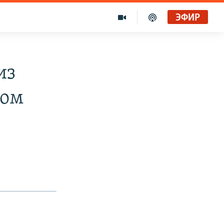
ЭФИР
из
ном