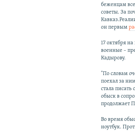
беженцам все
советы. За по
Кавказ.Реали
он первым
ра
17 октября н
военные – пр
Кадырову.
"По словам оч
поехал за ни
стала писать 
обыск в сопр
продолжает П
Во время обыс
ноутбук. Прот