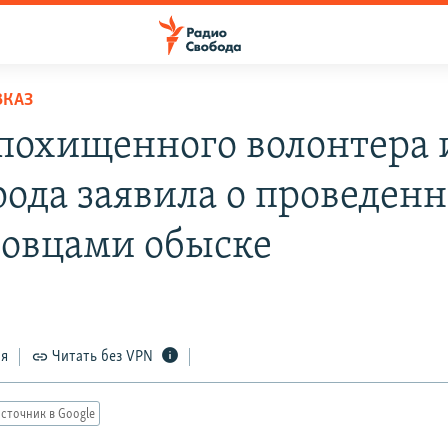
ВКАЗ
похищенного волонтера 
рода заявила о проведен
овцами обыске
3
ся
Читать без VPN
сточник в Google