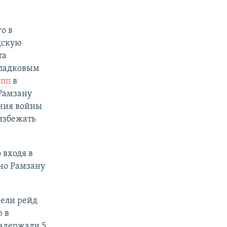
о в
дскую
та
Гладковым
упп
в
Рамзану
ния войны
избежать
 входя в
но Рамзану
вели рейд
 в
задержали 5