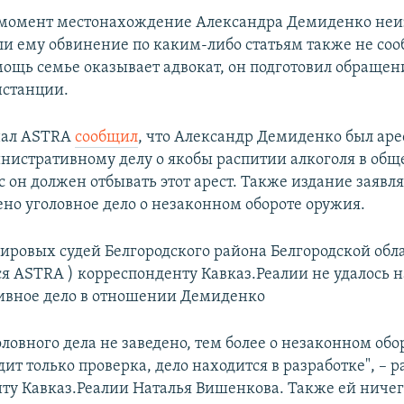
момент местонахождение Александра Демиденко неиз
ли ему обвинение по каким-либо статьям также не соо
ощь семье оказывает адвокат, он подготовил обращен
нстанции.
нал ASTRA
сообщил
, что Александр Демиденко был аре
инистративному делу о якобы распитии алкоголя в об
с он должен отбывать этот арест. Также издание заявля
ено уголовное дело о незаконном обороте оружия.
мировых судей Белгородского района Белгородской обла
ся ASTRA ) корреспонденту Кавказ.Реалии не удалось 
ивное дело в отношении Демиденко
ловного дела не заведено, тем более о незаконном обо
ит только проверка, дело находится в разработке", – р
ту Кавказ.Реалии Наталья Вишенкова. Также ей ничег