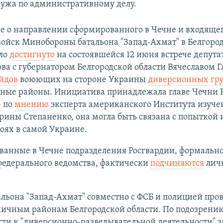
 мужа по административному делу.
е о направлении сформированного в Чечне и входящег
войск Минобороны батальона "Запад-Ахмат" в Белгоро
ыло
достигнуто
на состоявшейся 12 июня встрече депута
ва с губернатором Белгородской области Вячеславом 
йдов
воюющих на стороне Украины
диверсионных гр
ные районы. Инициатива принадлежала главе Чечни 
– по
мнению
эксперта американского Института изуче
рины Степаненко, она могла быть связана с попыткой 
боях в самой Украине.
анные в Чечне подразделения Росгвардии, формально
федерального ведомства, фактически
подчиняются
лич
льона "Запад-Ахмат" совместно с ФСБ и полицией про
ничным районам Белгородской области. По подозрению
ти к "диверсионно-разведывательной деятельности" 