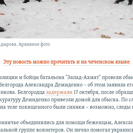
адырова. Архивное фото
Эту новость можно прочитать и на чеченском языке
олиции и бойцы батальона "Запад-Ахмат" провели обы
Белгорода Александра Демиденко – об этом заявила ег
нкова. Белгородца
задержали
17 октября, после обращ
окуратуру Демиденко привезли домой для обыска. По с
на теле похищенного были синяки – возможно, следы 
раничье объединились для помощи беженцам, Алексан
альной группе волонтеров. Он лично помогал украин