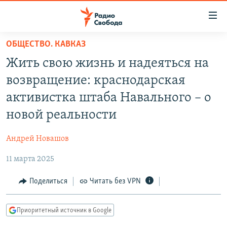
Ссылки
для
упрощенного
ОБЩЕСТВО. КАВКАЗ
ПРОГРАММЫ
доступа
Жить свою жизнь и надеяться на
ПОДКАСТЫ
Вернуться
возвращение: краснодарская
к
АВТОРСКИЕ ПРОЕКТЫ
активистка штаба Навального – о
основному
ЦИТАТЫ СВОБОДЫ
содержанию
новой реальности
Вернутся
МНЕНИЯ
к
Андрей Новашов
КУЛЬТУРА
главной
11 марта 2025
навигации
IDEL.РЕАЛИИ
Вернутся
КАВКАЗ.РЕАЛИИ
Поделиться
Читать без VPN
к
СЕВЕР.РЕАЛИИ
поиску
Приоритетный источник в Google
СИБИРЬ.РЕАЛИИ