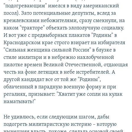
"подогревающим" имелся в виду американский
посол). Зато потенциальные депутаты, вслед за
кремлевскими небожителями, сразу смекнули, на
каком "тракторе" объехать злополучную социалку.
И вот уже с предвыборных плакатов "Родины" в
Краснодарском крае строго взирает на избирателя
"Сильная женщина сильной России" в блузке в
стиле милитари и в небрежно нахлобученной
пилотке времен Великой Отечественной, отдающая
честь на фоне летящих в небе истребителей. А
другой кандидат все от той же "Родины",
облаченный в парадную военную форму и при
регалиях, призывает: "Хватит уже сопли на кулак
наматывать!"
Не удивлюсь, если следующим шагом, дабы
подогреть милитаристскую истерию – которую
нынешняя власть, похоже, сделала основой своей