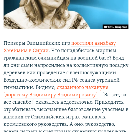
РАСПИСАНИЕ ВЕЩАНИЯ
ПОДПИШИТЕСЬ НА РАССЫЛКУ
СОЦИАЛЬНЫЕ СЕТИ
Призеры Олимпийских игр
посетили авиабазу
Хмеймим в Сирии
. Что понадобилось мирным
гражданским олимпийцам на военной базе? Вряд
ли они сами напросились на коллективную посадку
Все сайты РСЕ/РС
деревьев или проведение с военнослужащими
Воздушно-космических сил РФ сеанса утренней
гимнастики. Видимо,
сказанного накануне
"дорогому Владимиру Владимировичу"
– "За все, за
все спасибо!" оказалось недостаточно. Приходится
отрабатывать высочайшее благоволение участием в
далеких от Олимпийских играх-маневрах
кремлевского руководства. А оно, руководство,
всеми силами и средствами стремится поддержать