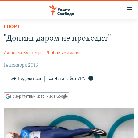
Ссылки
для
упрощенного
СПОРТ
ПРОГРАММЫ
доступа
"Допинг даром не проходит"
ПОДКАСТЫ
Вернуться
к
Алексей Кузнецов
Любовь Чижова
АВТОРСКИЕ ПРОЕКТЫ
основному
14 декабря 2016
ЦИТАТЫ СВОБОДЫ
содержанию
Вернутся
МНЕНИЯ
Поделиться
Читать без VPN
к
КУЛЬТУРА
главной
Приоритетный источник в Google
навигации
IDEL.РЕАЛИИ
Вернутся
КАВКАЗ.РЕАЛИИ
к
СЕВЕР.РЕАЛИИ
поиску
СИБИРЬ.РЕАЛИИ