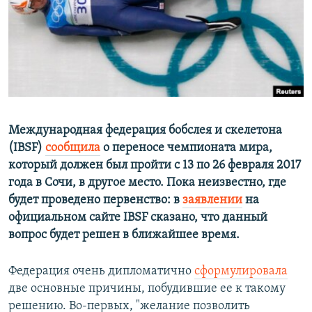
РАСПИСАНИЕ ВЕЩАНИЯ
ПОДПИШИТЕСЬ НА РАССЫЛКУ
СОЦИАЛЬНЫЕ СЕТИ
Международная федерация бобслея и скелетона
(IBSF)
сообщила
о переносе чемпионата мира,
который должен был пройти с 13 по 26 февраля 2017
Все сайты РСЕ/РС
года в Сочи, в другое место. Пока неизвестно, где
будет проведено первенство: в
заявлении
на
официальном сайте IBSF сказано, что данный
вопрос будет решен в ближайшее время.
Федерация очень дипломатично
сформулировала
две основные причины, побудившие ее к такому
решению. Во-первых, "желание позволить