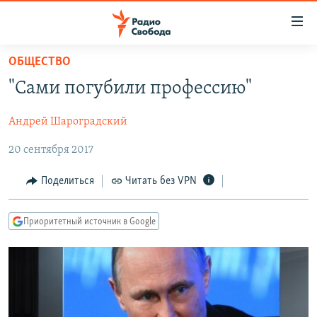
Ссылки
для
упрощенного
ОБЩЕСТВО
ПРОГРАММЫ
доступа
"Сами погубили профессию"
ПОДКАСТЫ
Вернуться
к
Андрей Шароградский
АВТОРСКИЕ ПРОЕКТЫ
основному
20 сентября 2017
ЦИТАТЫ СВОБОДЫ
содержанию
Вернутся
МНЕНИЯ
Поделиться
Читать без VPN
к
КУЛЬТУРА
главной
Приоритетный источник в Google
навигации
IDEL.РЕАЛИИ
Вернутся
КАВКАЗ.РЕАЛИИ
к
СЕВЕР.РЕАЛИИ
поиску
СИБИРЬ.РЕАЛИИ