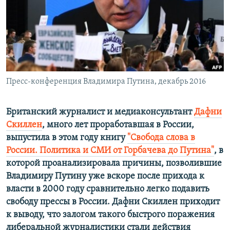
РАСПИСАНИЕ ВЕЩАНИЯ
ПОДПИШИТЕСЬ НА РАССЫЛКУ
СОЦИАЛЬНЫЕ СЕТИ
Пресс-конференция Владимира Путина, декабрь 2016
Британский журналист и медиаконсультант
Дафни
Скиллен
, много лет проработавшая в России,
Все сайты РСЕ/РС
выпустила в этом году книгу
"Свобода слова в
России. Политика и СМИ от Горбачева до Путина"
, в
которой проанализировала причины, позволившие
Владимиру Путину уже вскоре после прихода к
власти в 2000 году сравнительно легко подавить
свободу прессы в России. Дафни Скиллен приходит
к выводу, что залогом такого быстрого поражения
либеральной журналистики стали действия