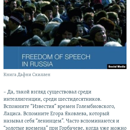
Книга Дафни Скиллен
– Да, такой взгляд существовал среди
интеллигенции, среди шестидесятников.
Вспомните “Известия” времен Голембиовского,
Лациса. Вспомните Егора Яковлева, который
называл себя “ленинцем”. Часто вспоминаются и
“золотые времена” при Горбачеве, когда уже можно