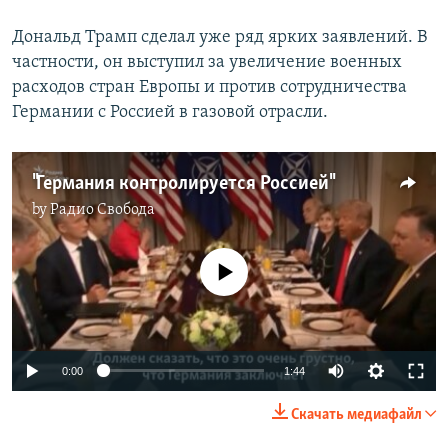
Дональд Трамп сделал уже ряд ярких заявлений. В
частности, он выступил за увеличение военных
расходов стран Европы и против сотрудничества
Германии с Россией в газовой отрасли.
"Германия контролируется Россией"
by
Радио Свобода
No media source currently available
0:00
1:44
Скачать медиафайл