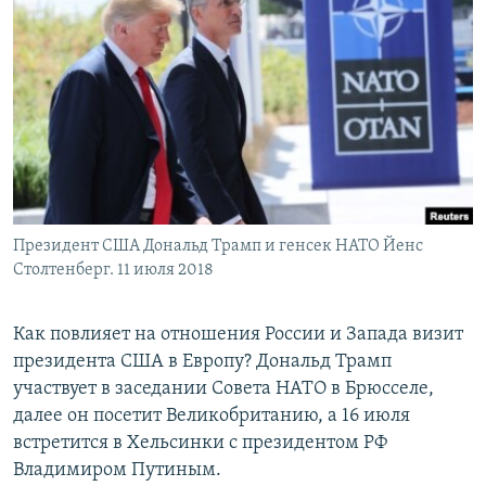
РАСПИСАНИЕ ВЕЩАНИЯ
ПОДПИШИТЕСЬ НА РАССЫЛКУ
СОЦИАЛЬНЫЕ СЕТИ
Президент США Дональд Трамп и генсек НАТО Йенс
Все сайты РСЕ/РС
Столтенберг. 11 июля 2018
Как повлияет на отношения России и Запада визит
президента США в Европу? Дональд Трамп
участвует в заседании Совета НАТО в Брюсселе,
далее он посетит Великобританию, а 16 июля
встретится в Хельсинки с президентом РФ
Владимиром Путиным.