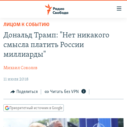
Ссылки
для
упрощенного
ЛИЦОМ К СОБЫТИЮ
ПРОГРАММЫ
доступа
Дональд Трамп: "Нет никакого
ПОДКАСТЫ
Вернуться
смысла платить России
к
АВТОРСКИЕ ПРОЕКТЫ
миллиарды"
основному
ЦИТАТЫ СВОБОДЫ
содержанию
Михаил Соколов
Вернутся
МНЕНИЯ
к
11 июля 2018
КУЛЬТУРА
главной
навигации
IDEL.РЕАЛИИ
Поделиться
Читать без VPN
Вернутся
КАВКАЗ.РЕАЛИИ
к
Приоритетный источник в Google
СЕВЕР.РЕАЛИИ
поиску
СИБИРЬ.РЕАЛИИ