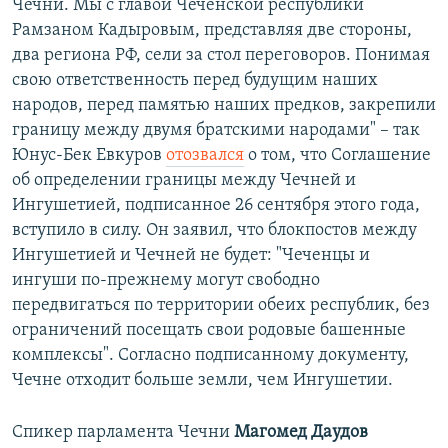
Чечни. Мы с главой Чеченской республики
Рамзаном Кадыровым, представляя две стороны,
два региона РФ, сели за стол переговоров. Понимая
свою ответственность перед будущим наших
народов, перед памятью наших предков, закрепили
границу между двумя братскими народами" – так
Юнус-Бек Евкуров
отозвался
о том, что Соглашение
об определении границы между Чечней и
Ингушетией, подписанное 26 сентября этого года,
вступило в силу. Он заявил, что блокпостов между
Ингушетией и Чечней не будет: "Чеченцы и
ингуши по-прежнему могут свободно
передвигаться по территории обеих республик, без
ограничений посещать свои родовые башенные
комплексы". Согласно подписанному документу,
Чечне отходит больше земли, чем Ингушетии.
Спикер парламента Чечни
Магомед Даудов