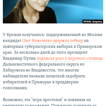
РАСПИСАНИЕ ВЕЩАНИЯ
ПОДПИШИТЕСЬ НА РАССЫЛКУ
СОЦИАЛЬНЫЕ СЕТИ
У Кремля получилось: поддерживаемый из Москвы
кандидат
Олег Кожемяко одержал победу
на
повторных губернаторских выборах в Приморском
крае. За несколько дней до этого президент
Все сайты РСЕ/РС
Владимир Путин
подписал указ о переносе столицы
Дальневосточного федерального округа из
Хабаровска во Владивосток, что многие
наблюдатели назвали попыткой задобрить
избирателей в Приморье в преддверии
голосования.
Возможно, эта "игра престолов" и повлияла на
результаты голосования. Приморцы получили за