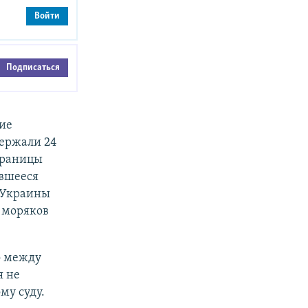
Войти
Подписаться
ие
держали 24
границы
ившееся
 Украины
 моряков
о между
я не
му суду.