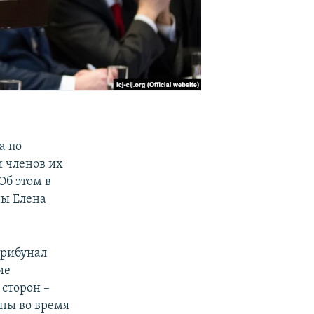
а по
 членов их
Об этом в
ны Елена
трибунал
ие
сторон –
ны во время