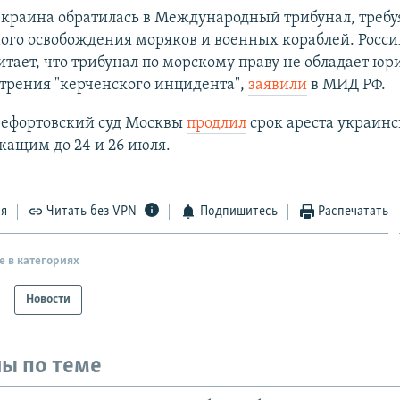
Украина обратилась в Международный трибунал, требу
ого освобождения моряков и военных кораблей. Росси
итает, что трибунал по морскому праву не обладает ю
трения "керченского инцидента",
заявили
в МИД РФ.
 Лефортовский суд Москвы
продлил
срок ареста украин
жащим до 24 и 26 июля.
ся
Читать без VPN
Подпишитесь
Распечатать
е в категориях
Новости
ы по теме