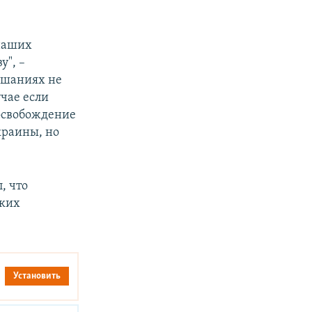
 наших
у", –
лушаниях не
учае если
 освобождение
краины, но
, что
ских
Установить