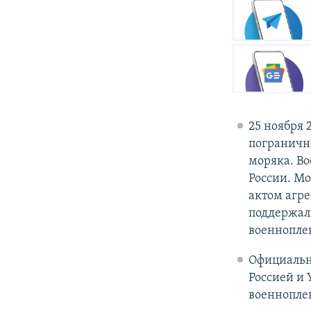
25 ноября 
пограничн
моряка. В
России. Мо
актом агр
поддержал
военнопле
Официальна
Россией и 
военнопле