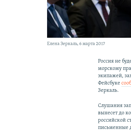
Елена Зеркаль, 6 марта 2017
Россия не бу
морскому пр
экипажей, зах
Фейсбуке
соо
Зеркаль.
Слушания зап
вынесет до ко
российской с
письменные д