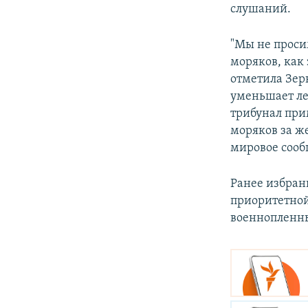
слушаний.
"Мы не проси
моряков, как
отметила Зер
уменьшает лег
трибунал при
моряков за ж
мировое сообщ
Ранее избран
приоритетной
военнопленны