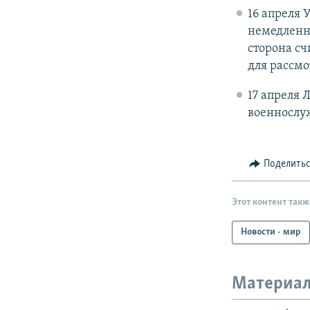
16 апреля 
немедленн
сторона сч
для рассмо
17 апреля
военнослу
Поделить
Этот контент такж
Новости - мир
Материал