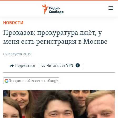
Ссылки
для
упрощенного
НОВОСТИ
ПРОГРАММЫ
доступа
Проказов: прокуратура лжёт, у
ПОДКАСТЫ
Вернуться
меня есть регистрация в Москве
к
АВТОРСКИЕ ПРОЕКТЫ
основному
07 августа 2019
ЦИТАТЫ СВОБОДЫ
содержанию
Вернутся
МНЕНИЯ
Поделиться
Читать без VPN
к
КУЛЬТУРА
главной
Приоритетный источник в Google
навигации
IDEL.РЕАЛИИ
Вернутся
КАВКАЗ.РЕАЛИИ
к
СЕВЕР.РЕАЛИИ
поиску
СИБИРЬ.РЕАЛИИ