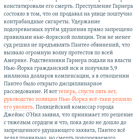
констатировали его смерть. Преступление Гарнера
состояло в том, что он продавал на улице поштучно
контрабандные сигареты. Удержание
подозреваемых путём удушения прямо запрещено
правилами нью-йоркской полиции. Тем не менее
суд решил не предъявлять Пантео обвинений, что
вызвало огромную волну протестов по всей
Америке. Родственники Гарнера подали на власти
Нью-Йорка гражданский иск и получили 5,9
миллиона долларов компенсации, а в отношении
Пантео было открыто дисциплинарное
расследование. И вот
теперь, спустя пять лет,
руководство полиции Нью-Йорка всё-таки решило
его уволить
. Полицейский комиссар города
Джеймс О'Нил заявил, что принимает это решение
с тяжелым сердцем и что, пока дело не дошло до
запрещенного удушающего захвата, Пантео всё
делал правильно, но смерть подозреваемого