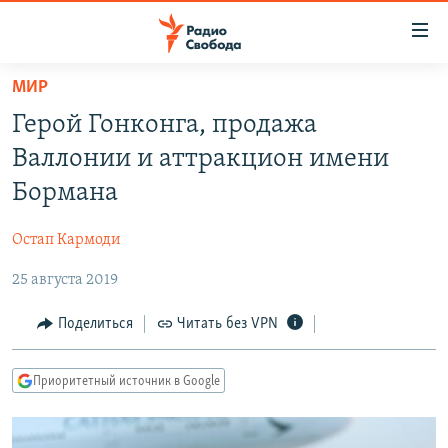
Ссылки
для
упрощенного
МИР
ПРОГРАММЫ
доступа
Герой Гонконга, продажа
ПОДКАСТЫ
Вернуться
Валлонии и аттракцион имени
к
АВТОРСКИЕ ПРОЕКТЫ
Бормана
основному
ЦИТАТЫ СВОБОДЫ
содержанию
Остап Кармоди
Вернутся
МНЕНИЯ
к
25 августа 2019
КУЛЬТУРА
главной
навигации
IDEL.РЕАЛИИ
Поделиться
Читать без VPN
Вернутся
КАВКАЗ.РЕАЛИИ
к
Приоритетный источник в Google
СЕВЕР.РЕАЛИИ
поиску
СИБИРЬ.РЕАЛИИ