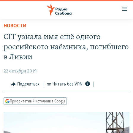
Ссылки
для
упрощенного
НОВОСТИ
ПРОГРАММЫ
доступа
CIT узнала имя ещё одного
ПОДКАСТЫ
Вернуться
российского наёмника, погибшего
к
АВТОРСКИЕ ПРОЕКТЫ
в Ливии
основному
ЦИТАТЫ СВОБОДЫ
содержанию
22 октября 2019
Вернутся
МНЕНИЯ
к
Поделиться
Читать без VPN
КУЛЬТУРА
главной
навигации
IDEL.РЕАЛИИ
Приоритетный источник в Google
Вернутся
КАВКАЗ.РЕАЛИИ
к
СЕВЕР.РЕАЛИИ
поиску
СИБИРЬ.РЕАЛИИ