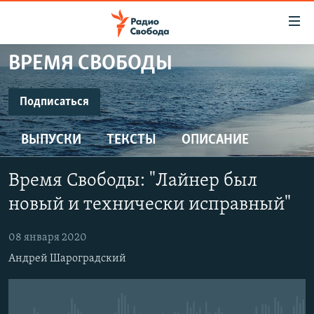
Ссылки
для
упрощенного
ВРЕМЯ СВОБОДЫ
ПРОГРАММЫ
доступа
ПОДКАСТЫ
Подписаться
Вернуться
к
ПОДПИСАТЬСЯ
АВТОРСКИЕ ПРОЕКТЫ
основному
ВЫПУСКИ
ТЕКСТЫ
ОПИСАНИЕ
ЦИТАТЫ СВОБОДЫ
содержанию
SoundCloud
Вернутся
МНЕНИЯ
Время Свободы: "Лайнер был
к
КУЛЬТУРА
новый и технически исправный"
главной
CastBox
навигации
IDEL.РЕАЛИИ
08 января 2020
Вернутся
КАВКАЗ.РЕАЛИИ
YouTube
Андрей Шароградский
к
СЕВЕР.РЕАЛИИ
поиску
Подписаться
СИБИРЬ.РЕАЛИИ