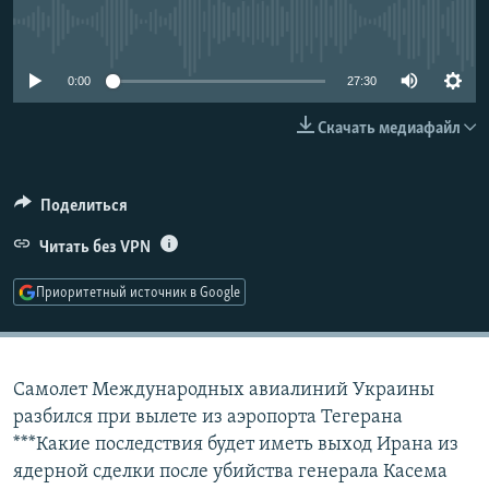
РАСПИСАНИЕ ВЕЩАНИЯ
No media source currently available
ПОДПИШИТЕСЬ НА РАССЫЛКУ
0:00
27:30
СОЦИАЛЬНЫЕ СЕТИ
Скачать медиафайл
Поделиться
Читать без VPN
Все сайты РСЕ/РС
Приоритетный источник в Google
Самолет Международных авиалиний Украины
разбился при вылете из аэропорта Тегерана
***Какие последствия будет иметь выход Ирана из
ядерной сделки после убийства генерала Касема