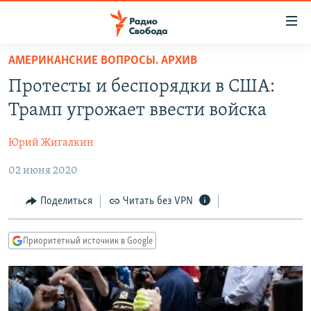
Ссылки
для
упрощенного
АМЕРИКАНСКИЕ ВОПРОСЫ. АРХИВ
ПРОГРАММЫ
доступа
Протесты и беспорядки в США:
ПОДКАСТЫ
Вернуться
Трамп угрожает ввести войска
к
АВТОРСКИЕ ПРОЕКТЫ
основному
Юрий Жигалкин
ЦИТАТЫ СВОБОДЫ
содержанию
Вернутся
02 июня 2020
МНЕНИЯ
к
КУЛЬТУРА
Поделиться
Читать без VPN
главной
навигации
IDEL.РЕАЛИИ
Вернутся
Приоритетный источник в Google
КАВКАЗ.РЕАЛИИ
к
СЕВЕР.РЕАЛИИ
поиску
СИБИРЬ.РЕАЛИИ