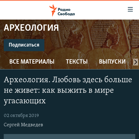
Ссылки
для
упрощенного
АРХЕОЛОГИЯ
ПРОГРАММЫ
доступа
ПОДКАСТЫ
Подписаться
Вернуться
к
ПОДПИСАТЬСЯ
АВТОРСКИЕ ПРОЕКТЫ
основному
ВСЕ МАТЕРИАЛЫ
ТЕКСТЫ
ВЫПУСКИ
ЦИТАТЫ СВОБОДЫ
содержанию
CastBox
Вернутся
МНЕНИЯ
Археология. Любовь здесь больше
к
КУЛЬТУРА
не живет: как выжить в мире
главной
Подписаться
навигации
IDEL.РЕАЛИИ
угасающих
Вернутся
КАВКАЗ.РЕАЛИИ
к
02 октября 2019
СЕВЕР.РЕАЛИИ
поиску
Сергей Медведев
СИБИРЬ.РЕАЛИИ