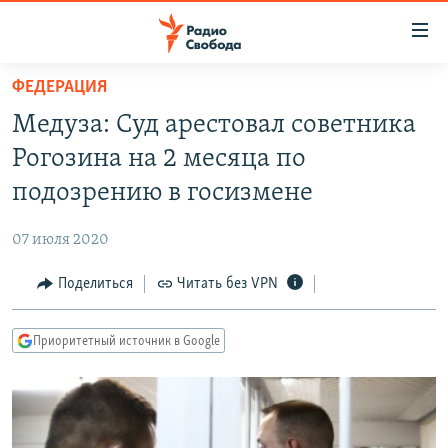
Ссылки
для
упрощенного
ФЕДЕРАЦИЯ
ПРОГРАММЫ
доступа
Медуза: Суд арестовал советника
ПОДКАСТЫ
Вернуться
Рогозина на 2 месяца по
к
АВТОРСКИЕ ПРОЕКТЫ
подозрению в госизмене
основному
ЦИТАТЫ СВОБОДЫ
содержанию
07 июля 2020
Вернутся
МНЕНИЯ
к
Поделиться
Читать без VPN
КУЛЬТУРА
главной
навигации
IDEL.РЕАЛИИ
Приоритетный источник в Google
Вернутся
КАВКАЗ.РЕАЛИИ
к
СЕВЕР.РЕАЛИИ
поиску
СИБИРЬ.РЕАЛИИ