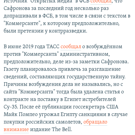
Источник "Открытых медиа" в ФСБ
сообщил
, что
Сафронова за последний год несколько раз
допрашивали в ФСБ, в том числе в связи с текстом в
"Коммерсанте", к которому предположительно,
были претензии у контрразведки.
В июне 2019 года ТАСС
сообщал
о возбуждённом
против "Коммерсанта" административном,
предположительно, деле из-за заметки Сафронова.
Газету планировалось привлечь за разглашение
сведений, составляющих государственную тайну.
Причины возбуждения дела не назывались, но с
сайта "Коммерсанта" тогда была удалена статья о
контракте на поставку в Египет истребителей
Су-35. После её публикации госсекретарь США
Майк Помпео угрожал Египту санкциями в случае
покупки российских самолетов,
обращало
внимание
издание The Bell.