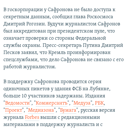
В госкорпорации у Сафронова не было доступа к
секретным данным, сообщил глава Роскосмоса
Дмитрий Рогозин. Будучи журналистом Сафронов
был аккредитован при президентском пуле, что
означает проверки со стороны Федеральной
службы охраны. Пресс-секретарь Путина Дмитрий
Песков заявил, что Кремль проинформирован
спецслужбами, что дело Сафронова не связано с его
работой журналистом.
В поддержку Сафронова проводится серия
одиночных пикетов у здания ФСБ на Лубянке,
больше 10 участников задержаны. Издания
"
Ведомости
", "
Коммерсантъ
", "
Медуза
",
РБК
,
"
Проект
", "
Медиазона
", "
Бумага
", русская версия
журнала
Forbes
вышли с редакционными
материалами в поддержку журналиста и с