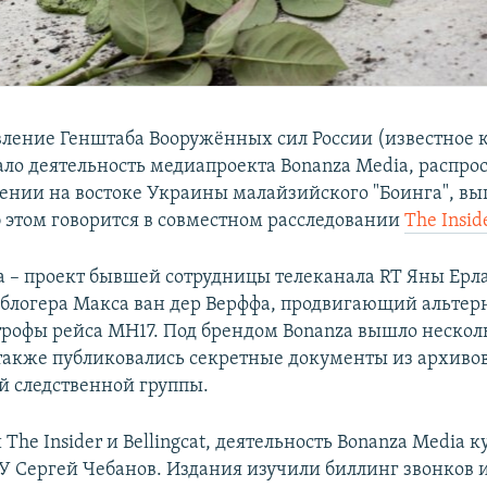
вление Генштаба Вооружённых сил России (известное 
ло деятельность медиапроекта Bonanza Media, распро
ении на востоке Украины малайзийского "Боинга", в
б этом говорится в совместном расследовании
The Insid
a – проект бывшей сотрудницы телеканала RT Яны Ерл
 блогера Макса ван дер Верффа, продвигающий альте
трофы рейса MH17. Под брендом Bonanza вышло нескол
также публиковались секретные документы из архиво
 следственной группы.
The Insider и Bellingcat, деятельность Bonanza Media 
У Сергей Чебанов. Издания изучили биллинг звонков 