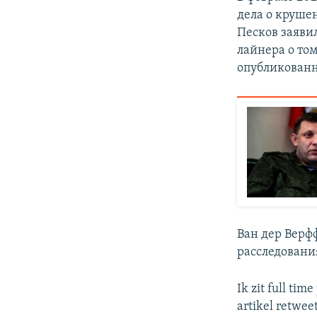
дела о круше
Песков заяви
лайнера о том
опубликован
Ван дер Верфф
расследовани
Ik zit full ti
artikel retwee