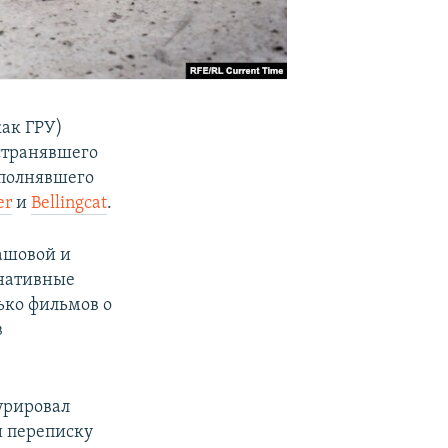
как ГРУ)
странявшего
ыполнявшего
er
и
Bellingcat
.
ашовой и
рнативные
ько фильмов о
в
курировал
и переписку