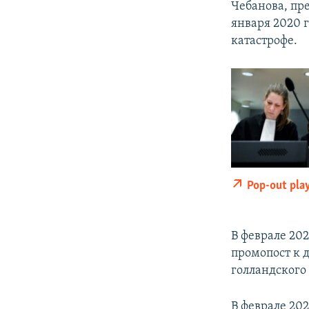
Чебанова, пр
января 2020 
катастрофе.
Pop-out pla
В феврале 20
промопост к д
голландского 
В феврале 20