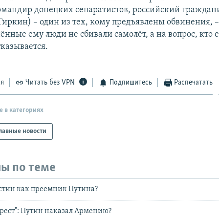
мандир донецких сепаратистов, российский граждан
Гиркин) – один из тех, кому предъявлены обвинения, –
ённые ему люди не сбивали самолёт, а на вопрос, кто е
тказывается.
ся
Читать без VPN
Подпишитесь
Распечатать
е в категориях
лавные новости
ы по теме
тин как преемник Путина?
рест": Путин наказал Армению?