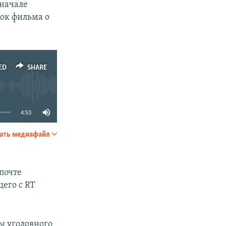
 начале
мок фильма о
ED
SHARE
4:53
ать медиафайл
SHARE
почте
щего с RT
ы уголовного