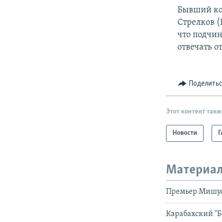
Бывший ко
Стрелков (
что подчин
отвечать о
Поделить
Этот контент такж
Новости
Г
Материал
Премьер Мишус
Карабахский "Б