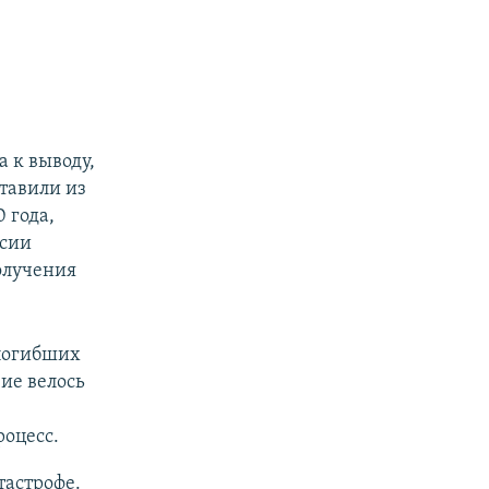
 к выводу,
ставили из
 года,
рсии
олучения
 погибших
ие велось
роцесс.
тастрофе.