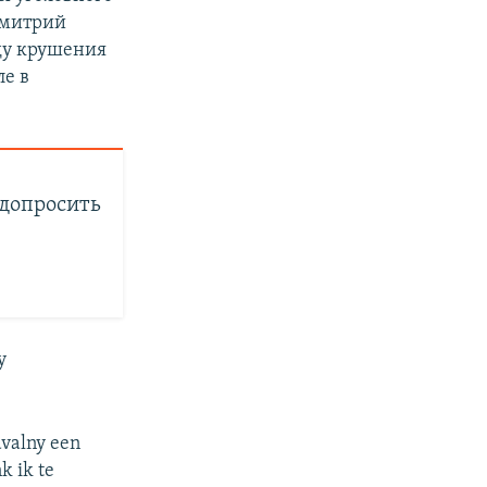
Дмитрий
ду крушения
ле в
 допросить
у
avalny een
k ik te