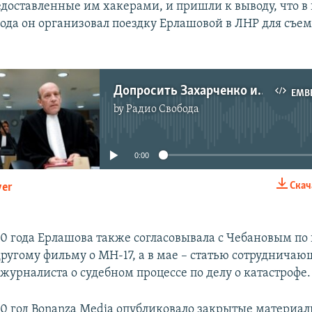
едоставленные им хакерами, и пришли к выводу, что в
года он организовал поездку Ерлашовой в ЛНР для съе
Допросить Захарченко и других мертвых. Игорь Бурдыга - о стратегии защиты на суде по делу о крушении рейса MH17
EMB
by
Радио Свобода
No media source currently available
0:00
Скач
yer
EMBED
20 года Ерлашова также согласовывала с Чебановым по 
ругому фильму о MH-17, а в мае – статью сотрудничаю
журналиста о судебном процессе по делу о катастрофе.
20 год Bonanza Media опубликовало закрытые материал