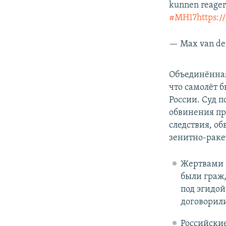
kunnen reager
#MH17
https:/
— Max van de
Объединённая
что самолёт б
России. Суд п
обвинения пр
следствия, о
зенитно-раке
Жертвами к
были граж
под эгидой
договорили
Российские