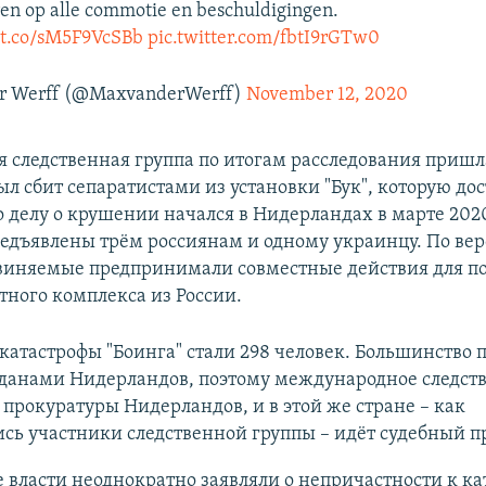
en op alle commotie en beschuldigingen.
/t.co/sM5F9VcSBb
pic.twitter.com/fbtI9rGTw0
r Werff (@MaxvanderWerff)
November 12, 2020
 следственная группа по итогам расследования пришла
ыл сбит сепаратистами из установки "Бук", которую до
о делу о крушении начался в Нидерландах в марте 2020
едъявлены трём россиянам и одному украинцу. По ве
бвиняемые предпринимали совместные действия для п
тного комплекса из России.
атастрофы "Боинга" стали 298 человек. Большинство
данами Нидерландов, поэтому международное следств
 прокуратуры Нидерландов, и в этой же стране – как
сь участники следственной группы – идёт судебный п
 власти неоднократно заявляли о непричастности к ка