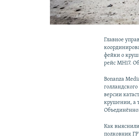
Главное упра
координирова
фейки о круш
рейс MH17. О
Bonanza Medi
голландского
версии катас
крушении, а 
Объединённой
Как выяснили 
полковник ГР