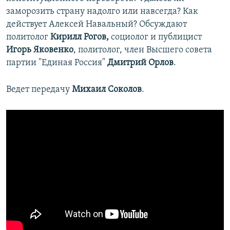
заморозить страну надолго или навсегда? Как
действует Алексей Навальный? Обсуждают
политолог
Кирилл Рогов,
социолог и публицист
Игорь Яковенко
, политолог, член Высшего совета
партии "Единая Россия"
Дмитрий Орлов
.
Ведет передачу
Михаил Соколов
.