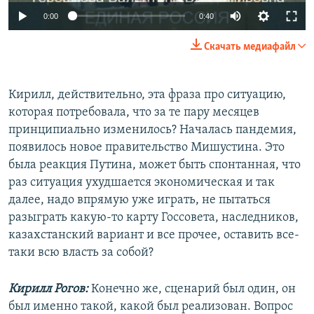
Auto
0:00
0:40
240p
Скачать медиафайл
360p
Auto
240p
360p
480p
480p
Кирилл, действительно, эта фраза про ситуацию,
которая потребовала, что за те пару месяцев
720p
720p
1080p
принципиально изменилось? Началась пандемия,
1080p
появилось новое правительство Мишустина. Это
была реакция Путина, может быть спонтанная, что
раз ситуация ухудшается экономическая и так
далее, надо впрямую уже играть, не пытаться
разыграть какую-то карту Госсовета, наследников,
казахстанский вариант и все прочее, оставить все-
таки всю власть за собой?
Кирилл Рогов:
Конечно же, сценарий был один, он
был именно такой, какой был реализован. Вопрос