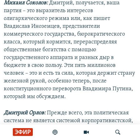
Михаил Соколов:
Дмитрий, получается, ваша
партия – это выразитель интересов
олигархического режима или, как пишет
Владислав Иноземцев, представители
коммерческого государства, бюрократического
класса, который кормится, перераспределяя
общественные богатства с помощью
государственного аппарата и разных дыр в
бюджете в свою пользу. Эти пять миллионов
человек – это и есть та сила, которая держит страну
железной рукой, особенно теперь, после
конституционного переворота Владимира Путина,
который мы обсуждаем.
Дмитрий Орлов:
Прежде всего, эта политическая
система не является системой корпоративистской,
тем более не является персоналистской
ЭФИР
диктатурой. Это моноцентризм, как он был 10–15