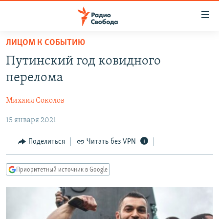
Ссылки
для
упрощенного
ЛИЦОМ К СОБЫТИЮ
ПРОГРАММЫ
доступа
Путинский год ковидного
ПОДКАСТЫ
Вернуться
перелома
к
АВТОРСКИЕ ПРОЕКТЫ
основному
Михаил Соколов
ЦИТАТЫ СВОБОДЫ
содержанию
Вернутся
15 января 2021
МНЕНИЯ
к
КУЛЬТУРА
Поделиться
Читать без VPN
главной
навигации
IDEL.РЕАЛИИ
Вернутся
Приоритетный источник в Google
КАВКАЗ.РЕАЛИИ
к
СЕВЕР.РЕАЛИИ
поиску
СИБИРЬ.РЕАЛИИ