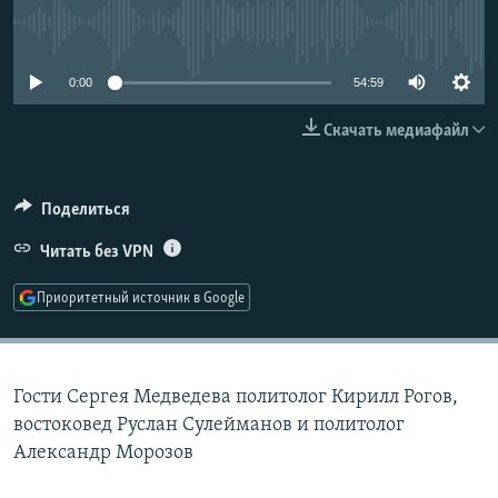
РАСПИСАНИЕ ВЕЩАНИЯ
No media source currently available
ПОДПИШИТЕСЬ НА РАССЫЛКУ
0:00
54:59
СОЦИАЛЬНЫЕ СЕТИ
Скачать медиафайл
Поделиться
Читать без VPN
Все сайты РСЕ/РС
Приоритетный источник в Google
Гости Сергея Медведева политолог Кирилл Рогов,
востоковед Руслан Сулейманов и политолог
Александр Морозов