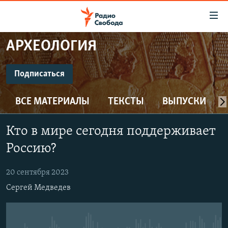
Ссылки
для
упрощенного
АРХЕОЛОГИЯ
ПРОГРАММЫ
доступа
ПОДКАСТЫ
Подписаться
Вернуться
к
ПОДПИСАТЬСЯ
АВТОРСКИЕ ПРОЕКТЫ
основному
ВСЕ МАТЕРИАЛЫ
ТЕКСТЫ
ВЫПУСКИ
ЦИТАТЫ СВОБОДЫ
содержанию
CastBox
Вернутся
МНЕНИЯ
Кто в мире сегодня поддерживает
к
КУЛЬТУРА
Россию?
главной
Подписаться
навигации
IDEL.РЕАЛИИ
20 сентября 2023
Вернутся
КАВКАЗ.РЕАЛИИ
Сергей Медведев
к
СЕВЕР.РЕАЛИИ
поиску
СИБИРЬ.РЕАЛИИ