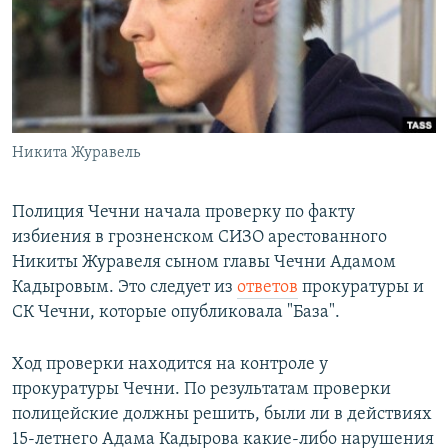
РАСПИСАНИЕ ВЕЩАНИЯ
ПОДПИШИТЕСЬ НА РАССЫЛКУ
СОЦИАЛЬНЫЕ СЕТИ
Никита Журавель
Полиция Чечни начала проверку по факту
избиения в грозненском СИЗО арестованного
Все сайты РСЕ/РС
Никиты Журавеля сыном главы Чечни Адамом
Кадыровым. Это следует из
ответов
прокуратуры и
СК Чечни, которые опубликовала "База".
Ход проверки находится на контроле у
прокуратуры Чечни. По результатам проверки
полицейские должны решить, были ли в действиях
15-летнего Адама Кадырова какие-либо нарушения