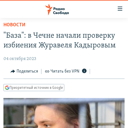
Ссылки
для
упрощенного
НОВОСТИ
ПРОГРАММЫ
доступа
"База": в Чечне начали проверку
ПОДКАСТЫ
Вернуться
избиения Журавеля Кадыровым
к
АВТОРСКИЕ ПРОЕКТЫ
основному
04 октября 2023
ЦИТАТЫ СВОБОДЫ
содержанию
Вернутся
МНЕНИЯ
Поделиться
Читать без VPN
к
КУЛЬТУРА
главной
Приоритетный источник в Google
навигации
IDEL.РЕАЛИИ
Вернутся
КАВКАЗ.РЕАЛИИ
к
СЕВЕР.РЕАЛИИ
поиску
СИБИРЬ.РЕАЛИИ