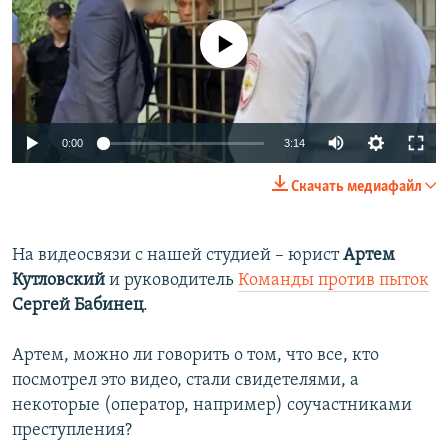
No media source currently available
Auto
0:00
3:14
240p
Скачать медиафайл
360p
Auto
240p
360p
480p
480p
На видеосвязи с нашей студией – юрист
Артем
Кутловский
и руководитель
Команды против пыток
720p
720p
1080p
Сергей Бабинец
.
1080p
Артем, можно ли говорить о том, что все, кто
посмотрел это видео, стали свидетелями, а
некоторые (оператор, например) соучастниками
преступления?