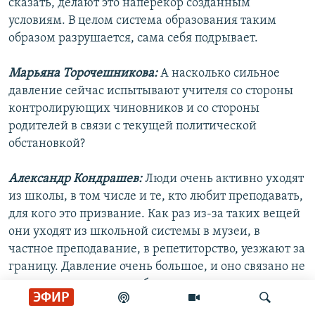
сказать, делают это наперекор созданным
условиям. В целом система образования таким
образом разрушается, сама себя подрывает.
Марьяна Торочешникова:
А насколько сильное
давление сейчас испытывают учителя со стороны
контролирующих чиновников и со стороны
родителей в связи с текущей политической
обстановкой?
Александр Кондрашев:
Люди очень активно уходят
из школы, в том числе и те, кто любит преподавать,
для кого это призвание. Как раз из-за таких вещей
они уходят из школьной системы в музеи, в
частное преподавание, в репетиторство, уезжают за
границу. Давление очень большое, и оно связано не
только с последними событиями, со всякими
ЭФИР
"Разговорами о важном". Это могут быть просто