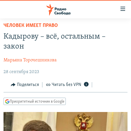
Ссылки
для
упрощенного
ЧЕЛОВЕК ИМЕЕТ ПРАВО
ПРОГРАММЫ
доступа
Кадырову – всё, остальным –
ПОДКАСТЫ
Вернуться
закон
к
АВТОРСКИЕ ПРОЕКТЫ
основному
Марьяна Торочешникова
ЦИТАТЫ СВОБОДЫ
содержанию
Вернутся
28 сентября 2023
МНЕНИЯ
к
КУЛЬТУРА
Поделиться
Читать без VPN
главной
навигации
IDEL.РЕАЛИИ
Вернутся
Приоритетный источник в Google
КАВКАЗ.РЕАЛИИ
к
СЕВЕР.РЕАЛИИ
поиску
СИБИРЬ.РЕАЛИИ