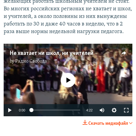
желающих работать школьным учителем не стоят.
Во многих российских регионах не хватает и школ,
и учителей, а около половины из них вынуждены
работать по 30 и даже 40 часов в неделю, что в 2
раза выше нормы недельной нагрузки педагога.
Не хватает ни школ, ни учителей
by
Радио Свобода
No media source currently available
Auto
0:00
4:22
240p
Скачать медиафайл
360p