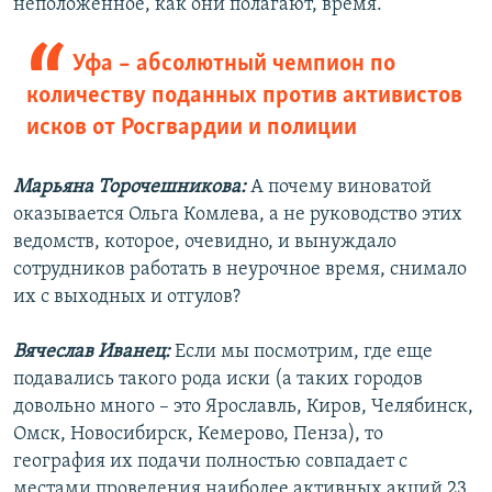
неположенное, как они полагают, время.
Уфа – абсолютный чемпион по
количеству поданных против активистов
исков от Росгвардии и полиции
Марьяна Торочешникова:
А почему виноватой
оказывается Ольга Комлева, а не руководство этих
ведомств, которое, очевидно, и вынуждало
сотрудников работать в неурочное время, снимало
их с выходных и отгулов?
Вячеслав Иванец:
Если мы посмотрим, где еще
подавались такого рода иски (а таких городов
довольно много – это Ярославль, Киров, Челябинск,
Омск, Новосибирск, Кемерово, Пенза), то
география их подачи полностью совпадает с
местами проведения наиболее активных акций 23