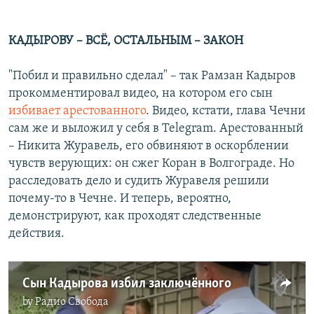
360p
Auto
240p
360p
480p
480p
КАДЫРОВУ – ВСЁ, ОСТАЛЬНЫМ – ЗАКОН
720p
720p
1080p
"Побил и правильно сделал" – так Рамзан Кадыров
1080p
прокомментировал видео, на котором его сын
избивает арестованного
. Видео, кстати, глава Чечни
сам же и выложил у себя в Telegram. Арестованный
– Никита Журавель, его обвиняют в оскорблении
чувств верующих: он сжег Коран в Волгограде. Но
расследовать дело и судить Журавеля решили
почему-то в Чечне. И теперь, вероятно,
демонстрируют, как проходят следственные
действия.
Сын Кадырова избил заключённого
by
Радио Свобода