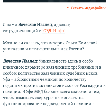
240p
Скачать медиафайл
360p
Auto
240p
360p
480p
480p
С нами
Вячеслав Иванец
, адвокат,
сотрудничающий с
"ОВД-Инфо"
.
720p
720p
1080p
1080p
Можно ли сказать, что история Ольги Комлевой
уникальна и исключительна для России?
Вячеслав Иванец:
Уникальность здесь в особо
циничном характере заявленных требований и в
особом количестве заявленных судебных исков.
Уфа – абсолютный чемпион по количеству
поданных против активистов исков от Росгвардии и
полиции. В Уфе МВД больше всего озабочено тем,
чтобы взыскать сверхурочные оплаты на
функционирование подразделений полиции в