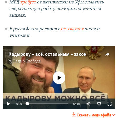
МВД
требует
от активистки из Уфы оплатить
сверхурочную работу полиции на уличных
акциях.
В российских регионах
не хватает
школ и
учителей.
Кадырову – всё, остальным – закон
by
Радио Свобода
No media source currently available
Auto
0:00
54:01
240p
Скачать медиафайл