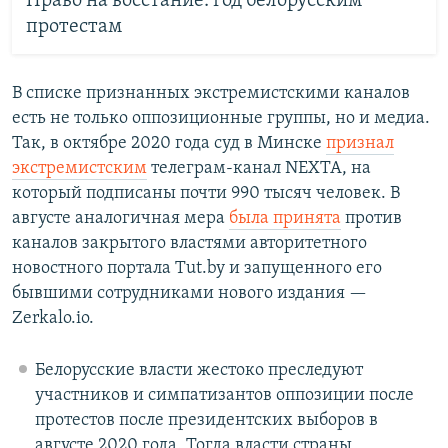
Право на восстание: год белорусским
протестам
В списке признанных экстремистскими каналов
есть не только оппозиционные группы, но и медиа.
Так, в октябре 2020 года суд в Минске
признал
экстремистским
телеграм-канал NEXTA, на
который подписаны почти 990 тысяч человек. В
августе аналогичная мера
была принята
против
каналов закрытого властями авторитетного
новостного портала Tut.by и запущенного его
бывшими сотрудниками нового издания —
Zerkalo.io.
Белорусские власти жестоко преследуют
участников и симпатизантов оппозиции после
протестов после президентских выборов в
августе 2020 года. Тогда власти страны