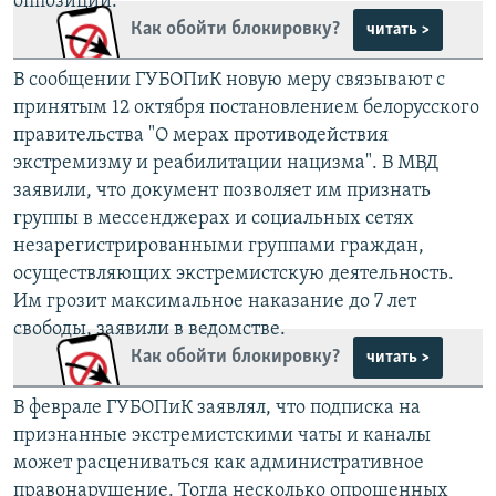
оппозиции.
Как обойти блокировку?
читать >
В сообщении ГУБОПиК новую меру связывают с
принятым 12 октября постановлением белорусского
правительства "О мерах противодействия
экстремизму и реабилитации нацизма". В МВД
заявили, что документ позволяет им признать
группы в мессенджерах и социальных сетях
незарегистрированными группами граждан,
осуществляющих экстремистскую деятельность.
Им грозит максимальное наказание до 7 лет
свободы, заявили в ведомстве.
Как обойти блокировку?
читать >
В феврале ГУБОПиК заявлял, что подписка на
признанные экстремистскими чаты и каналы
может расцениваться как административное
правонарушение. Тогда несколько опрошенных