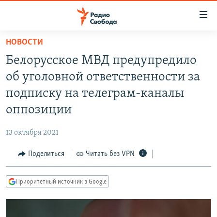
Ссылки
для
упрощенного
НОВОСТИ
ПРОГРАММЫ
доступа
Белорусское МВД предупредило
ПОДКАСТЫ
Вернуться
об уголовной ответственности за
к
АВТОРСКИЕ ПРОЕКТЫ
подписку на телеграм-каналы
основному
ЦИТАТЫ СВОБОДЫ
содержанию
оппозиции
Вернутся
МНЕНИЯ
к
13 октября 2021
КУЛЬТУРА
главной
Поделиться
Читать без VPN
навигации
IDEL.РЕАЛИИ
Вернутся
КАВКАЗ.РЕАЛИИ
к
Приоритетный источник в Google
СЕВЕР.РЕАЛИИ
поиску
СИБИРЬ.РЕАЛИИ