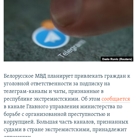
РАСПИСАНИЕ ВЕЩАНИЯ
ПОДПИШИТЕСЬ НА РАССЫЛКУ
СОЦИАЛЬНЫЕ СЕТИ
Все сайты РСЕ/РС
Белорусское МВД планирует привлекать граждан к
уголовной ответственности за подписку на
телеграм-каналы и чаты, признанные в
республике экстремистскими. Об этом
сообщается
в канале Главного управления министерства по
борьбе с организованной преступностью и
коррупцией. Большая часть каналов, признанных
судами в стране экстремистскими, принадлежит