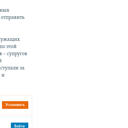
нных
 отправить
служащих
по этой
 – супругов
й
ыступали за
 и
Установить
Войти