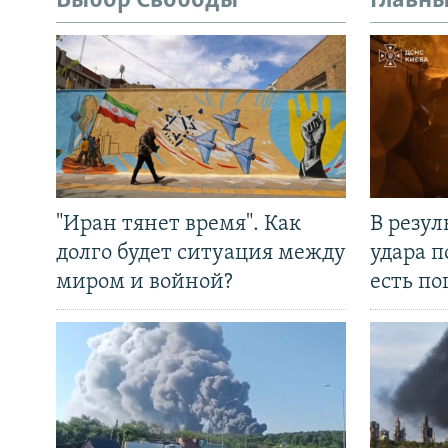
Выбор Свободы
Главны
"Иран тянет время". Как
В резул
долго будет ситуация между
удара п
миром и войной?
есть п