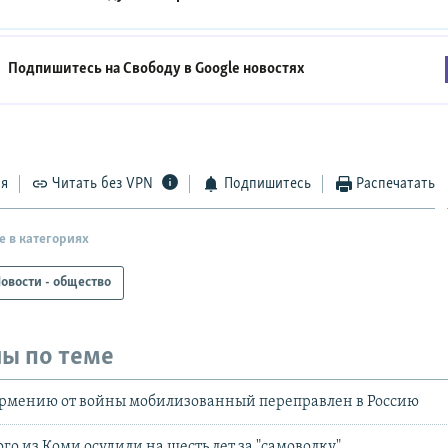
Подпишитесь на Свободу в
Google новостях
ся
Читать без VPN
Подпишитесь
Распечатать
е в категориях
овости - общество
ы по теме
рмению от войны мобилизованный переправлен в Россию
о из Коми осудили на шесть лет за "самоволку"