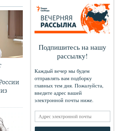
т
России
 из