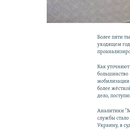
Более пяти т
уходящем год
проанализиро
Как уточняют
большинство 
мобилизации 
более жёсткой
дело, поступи
Аналитики "М
службы стало 
Украину, в суд