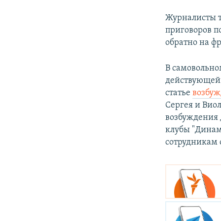
Журналисты т
приговоров п
обратно на фр
В самовольно
действующей а
статье
возбу
Сергея и Вио
возбуждения д
клубы "Динам
сотрудникам 