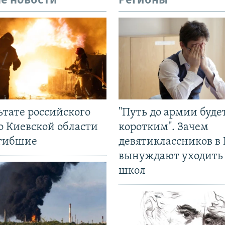
е новости
Регионы
ьтате российского
"Путь до армии буде
о Киевской области
коротким". Зачем
огибшие
девятиклассников в 
вынуждают уходить
школ