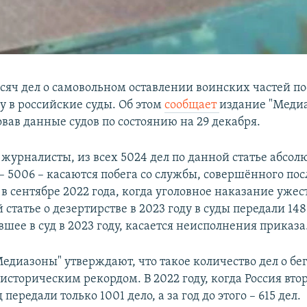
ысяч дел о самовольном оставлении воинских частей по
у в российские суды. Об этом
сообщает
издание "Медиа
вав данные судов по состоянию на 29 декабря.
 журналисты, из всех 5024 дел по данной статье абсол
– 5006 – касаются побега со службы, совершённого пос
в сентябре 2022 года, когда уголовное наказание ужес
 статье о дезертирстве в 2023 году в суды передали 148
вшее в суд в 2023 году, касается неисполнения приказа
едиазоны" утверждают, что такое количество дел о бег
историческим рекордом. В 2022 году, когда Россия втор
 передали только 1001 дело, а за год до этого – 615 дел.