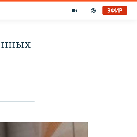
ЭФИР
оенных