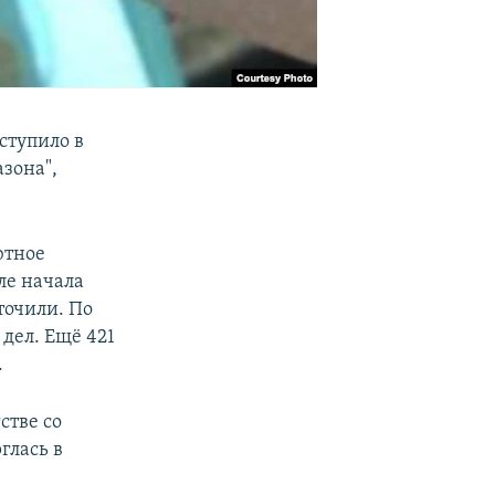
ступило в
зона",
ютное
ле начала
точили. По
 дел. Ещё 421
.
стве со
глась в