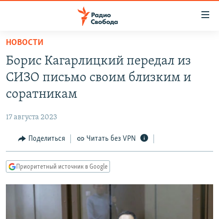
Ссылки
для
упрощенного
НОВОСТИ
ПРОГРАММЫ
доступа
Борис Кагарлицкий передал из
ПОДКАСТЫ
Вернуться
СИЗО письмо своим близким и
к
АВТОРСКИЕ ПРОЕКТЫ
соратникам
основному
ЦИТАТЫ СВОБОДЫ
содержанию
17 августа 2023
Вернутся
МНЕНИЯ
к
Поделиться
Читать без VPN
КУЛЬТУРА
главной
навигации
IDEL.РЕАЛИИ
Приоритетный источник в Google
Вернутся
КАВКАЗ.РЕАЛИИ
к
СЕВЕР.РЕАЛИИ
поиску
СИБИРЬ.РЕАЛИИ