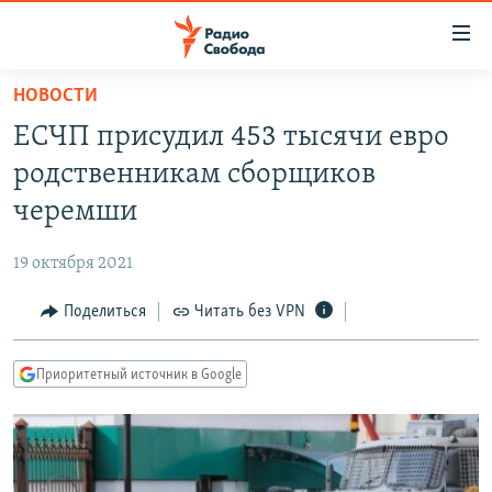
Ссылки
для
упрощенного
НОВОСТИ
ПРОГРАММЫ
доступа
ЕСЧП присудил 453 тысячи евро
ПОДКАСТЫ
Вернуться
родственникам сборщиков
к
АВТОРСКИЕ ПРОЕКТЫ
черемши
основному
ЦИТАТЫ СВОБОДЫ
содержанию
19 октября 2021
Вернутся
МНЕНИЯ
к
Поделиться
Читать без VPN
КУЛЬТУРА
главной
навигации
IDEL.РЕАЛИИ
Приоритетный источник в Google
Вернутся
КАВКАЗ.РЕАЛИИ
к
СЕВЕР.РЕАЛИИ
поиску
СИБИРЬ.РЕАЛИИ