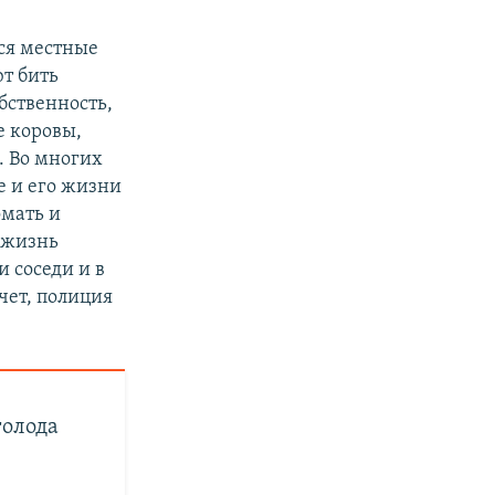
ся местные
т бить
обственность,
е коровы,
. Во многих
е и его жизни
омать и
т жизнь
и соседи и в
ачет, полиция
голода