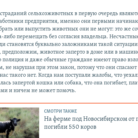
страданий сельхозживотных в первую очередь являют
аботники предприятия, именно они первыми начинаю
абрать или выпустить животных они не могут: это же с
да-либо перемещать без согласия владельца. Несчастны
ди становятся буквально заложниками такой ситуации
и, предположим, животное заперто в доме или в машин
 то полиция и даже обычные граждане имеют право взл
м, не нарушая при этом закон, потому что они спасаю
нас такого нет. Когда нам поступали жалобы, что уехал
лась запертой кошка или собака, что она погибает, пл
ами и ничем не может помочь.
СМОТРИ ТАКЖЕ
На ферме под Новосибирском от 
погибли 550 коров