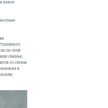
 и какое
местные
ва
Уголовного
ло по этой
 или свинье,
игов со своим
 выложил в
росили
.