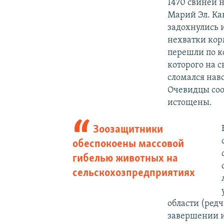
1470 свиней 
Марий Эл. Ка
задохнулись 
нехватки кор
перешли по к
которого на с
сломался нав
Очевидцы соо
истощены.
Зоозащитники
обеспокоены массовой
гибелью животных на
сельскохозпредприятиях
области (ред
завершении и