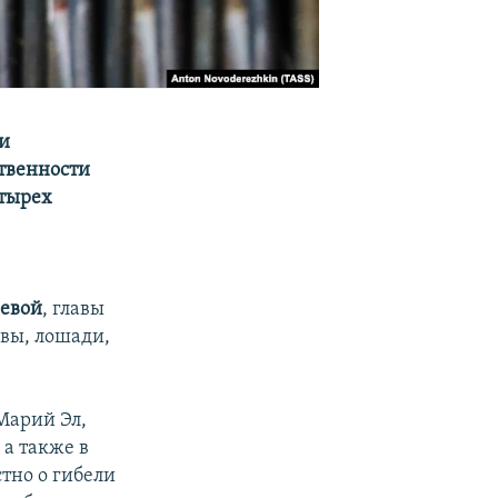
и
ственности
етырех
евой
, главы
овы, лошади,
 Марий Эл,
а также в
стно о гибели