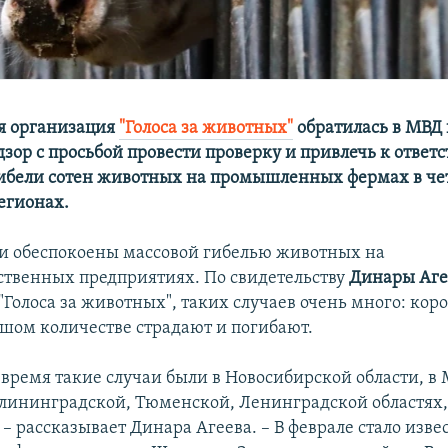
я организация
"Голоса за животных"
обратилась в МВД 
зор с просьбой провести проверку и привлечь к ответ
ибели сотен животных на промышленных фермах в ч
егионах.
 обеспокоены массовой гибелью животных на
ственных предприятиях. По свидетельству
Динары Аге
Голоса за животных", таких случаев очень много: кор
ьшом количестве страдают и погибают.
 время такие случаи были в Новосибирской области, в
лининградской, Тюменской, Ленинградской областях, 
– рассказывает Динара Агеева. – В феврале стало изве