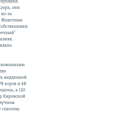
спублики
зора, они
 из-за
в. Животные
 собственники
аречный"
калиях.
сильно
заложниками
тва
ть медленной
8 коров и 48
ощены, а 120
ор Кировской
олучном
 спасены.