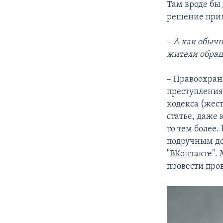
Там вроде бы 
решение прим
– А как обыч
жители обращ
– Правоохрани
преступления
кодекса (жес
статье, даже 
то тем более
подручным дол
"ВКонтакте".
провести пров