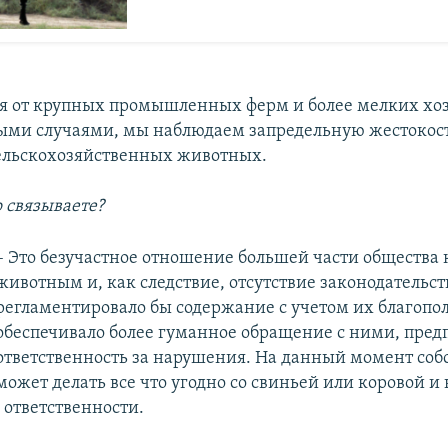
ая от крупных промышленных ферм и более мелких хоз
ыми случаями, мы наблюдаем запредельную жестокост
ельскохозяйственных животных.
о связываете?
– Это безучастное отношение большей части общества 
животным и, как следствие, отсутствие законодательст
регламентировало бы содержание с учетом их благопо
обеспечивало более гуманное обращение с ними, пред
ответственность за нарушения. На данный момент соб
может делать все что угодно со свиньей или коровой и 
 ответственности.