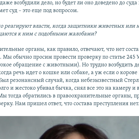
даже возбудили дело, но будет ли оно доведено до суда
ет суд – это еще под вопросом.
но реагируют власти, когда защитники животных или 
аются к ним с подобными жалобами?
тельные органы, как правило, отвечают, что нет соста
. Мы обычно просим провести проверку по статье 245 
токое обращение с животными). Но трудно возбудить де
когда речь идет о кошке или собаке, а уж если о корове
. Был резонансный случай, когда небезызвестный Стерл
го и жестоко убивал бычка, снял все это на камеру и
 Мы тогда обратились в правоохранительные органы, п
ерку. Нам пришел ответ, что состава преступления нет