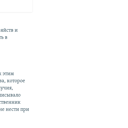
яйств и
ь в
к этим
ва, которое
лучия,
писывало
ственник
не нести при