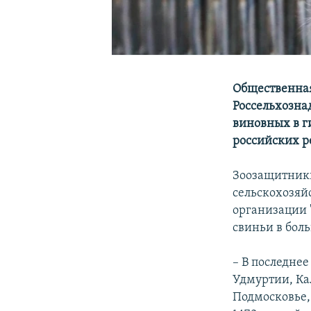
Общественна
Россельхознад
виновных в г
российских р
Зоозащитники
сельскохозяй
организации "
свиньи в бол
– В последнее
Удмуртии, Ка
Подмосковье, 