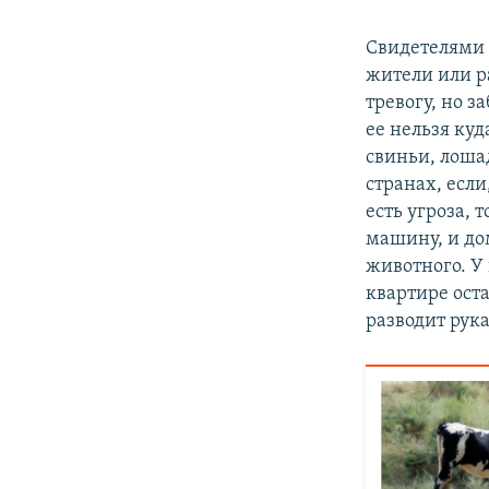
Свидетелями 
жители или р
тревогу, но з
ее нельзя ку
свиньи, лоша
странах, есл
есть угроза,
машину, и до
животного. У 
квартире оста
разводит рук