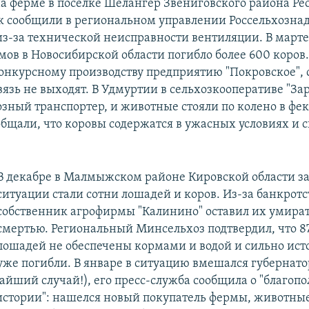
на ферме в поселке Шелангер Звениговского района Ре
к сообщили в региональном управлении Россельхознад
из-за технической неисправности вентиляции. В марте
мов в Новосибирской области погибло более 600 коро
онкурсному производству предприятию "Покровское",
вязь не выходят. В Удмуртии в сельхозкооперативе "З
озный транспортер, и животные стояли по колено в фе
бщали, что коровы содержатся в ужасных условиях и 
В декабре в Малмыжском районе Кировской области 
ситуации стали сотни лошадей и коров. Из-за банкротс
собственник агрофирмы "Калинино" оставил их умира
смертью. Региональный Минсельхоз подтвердил, что 87
лошадей не обеспечены кормами и водой и сильно ист
уже погибли. В январе в ситуацию вмешался губернат
чайший случай!), его пресс-служба сообщила о "благоп
стории": нашелся новый покупатель фермы, животные