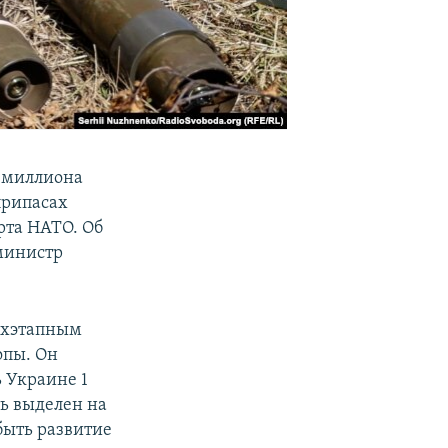
1 миллиона
припасах
рта НАТО. Об
министр
ёхэтапным
опы. Он
 Украине 1
ть выделен на
быть развитие