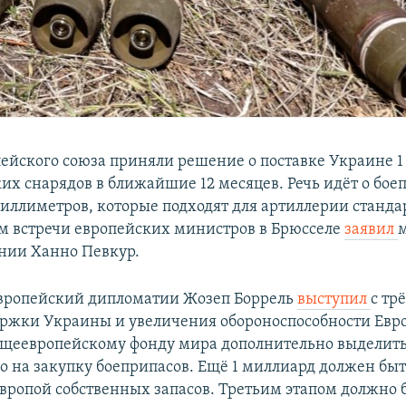
ейского союза приняли решение о поставке Украине 
их снарядов в ближайшие 12 месяцев. Речь идёт о бое
миллиметров, которые подходят для артиллерии станда
ам встречи европейских министров в Брюсселе
заявил
нии Ханно Певкур.
европейский дипломатии Жозеп Боррель
выступил
с тр
ржки Украины и увеличения обороноспособности Евр
щеевропейскому фонду мира дополнительно выделить
о на закупку боеприпасов. Ещё 1 миллиард должен бы
вропой собственных запасов. Третьим этапом должно 