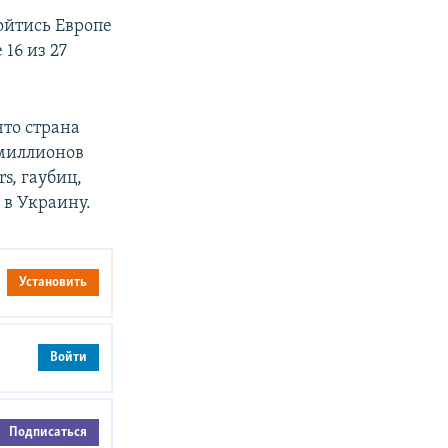
ойтись Европе
16 из 27
 что страна
 миллионов
s, гаубиц,
 в Украину.
Установить
Войти
Подписаться