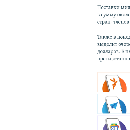
Поставки мил
в сумму около
стран-членов 
Также в пон
выделит очер
долларов. В н
противотанко