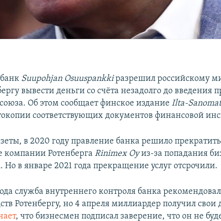
 банк
Suupohjan Osuuspankki
разрешил российскому м
ергу вывести деньги со счёта незадолго до введения п
союза. Об этом сообщает финское издание
Ilta-Sanoma
токопии соответствующих документов финансовой ин
зеты, в 2020 году правление банка решило прекратить
е компании Ротенберга
Rinimex Oy
из-за попадания би
 Но в январе 2021 года прекращение услуг отсрочили.
года служба внутреннего контроля банка рекомендовала
ств Ротенбергу, но 4 апреля миллиардер получил свои
чает
, что бизнесмен подписал заверение, что он не буд