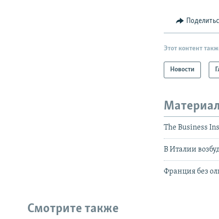
Поделить
Этот контент такж
Новости
Г
Материал
The Business I
В Италии возбу
Франция без о
Смотрите также