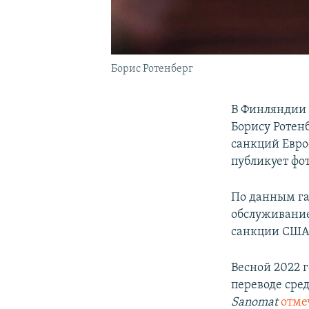
Борис Ротенберг
В Финляндии
Борису Ротенб
санкций Евро
публикует фо
По данным га
обслуживани
санкции США.
Весной 2022 
переводе сред
Sanomat
отме