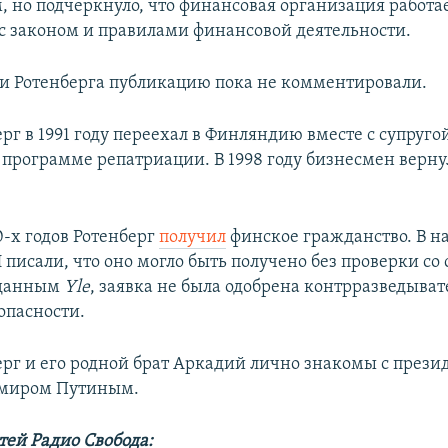
, но подчеркнуло, что финансовая организация работае
 с законом и правилами финансовой деятельности.
и Ротенберга публикацию пока не комментировали.
рг в 1991 году переехал в Финляндию вместе с супруго
 программе репатриации. В 1998 году бизнесмен верну
0-х годов Ротенберг
получил
финское гражданство. В на
писали, что оно могло быть получено без проверки со
 данным
Yle
, заявка не была одобрена контрразведыва
опасности.
ерг и его родной брат Аркадий лично знакомы с прези
имиром Путиным.
тей Радио Свобода: