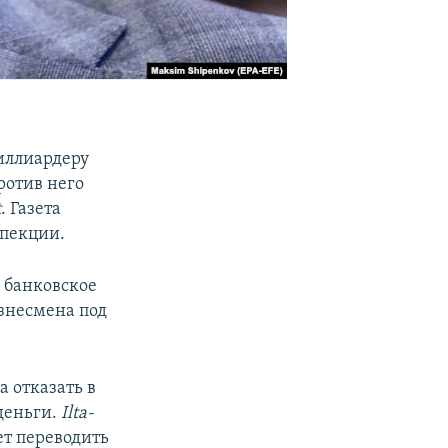
иллиардеру
ротив него
t
. Газета
спекции.
 банковское
знесмена под
 отказать в
 деньги.
Ilta-
ет переводить