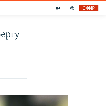
ЭФИР
бергу