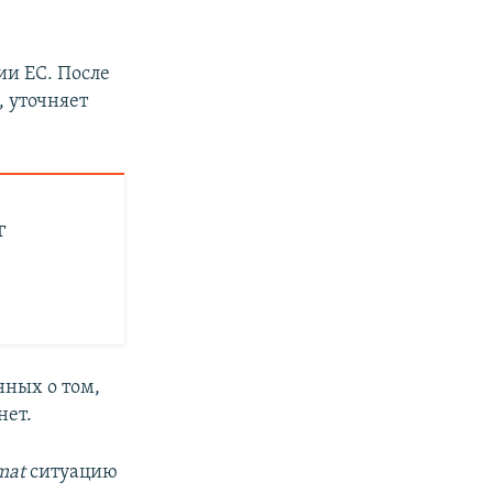
ии ЕС. После
 уточняет
г
нных о том,
нет.
mat
ситуацию