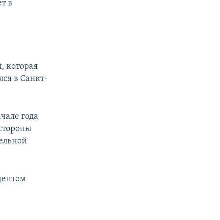
т в
й, которая
лся в Санкт-
чале года
 стороны
тельной
дентом