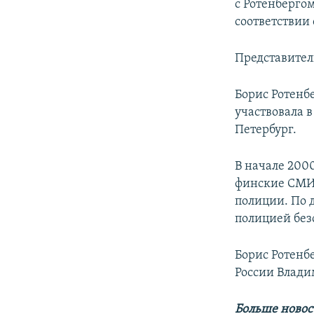
с Ротенбергом
соответствии
Представител
Борис Ротенбе
участвовала в
Петербург.
В начале 200
финские СМИ 
полиции. По
полицией без
Борис Ротенб
России Влад
Больше новос