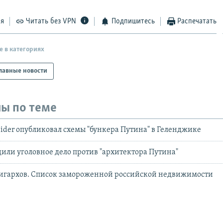
ся
Читать без VPN
Подпишитесь
Распечатать
е в категориях
лавные новости
ы по теме
nsider опубликовал схемы "бункера Путина" в Геленджике
дили уголовное дело против "архитектора Путина"
лигархов. Список замороженной российской недвижимости