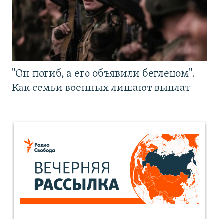
"Он погиб, а его объявили беглецом".
Как семьи военных лишают выплат