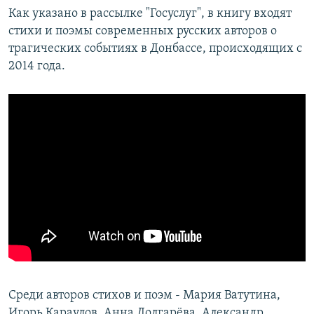
Как указано в рассылке "Госуслуг", в книгу входят
стихи и поэмы современных русских авторов о
трагических событиях в Донбассе, происходящих с
2014 года.
Среди авторов стихов и поэм - Мария Ватутина,
Игорь Караулов, Анна Долгарёва, Александр