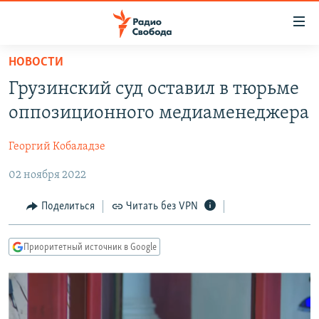
Ссылки
для
упрощенного
НОВОСТИ
ПРОГРАММЫ
доступа
Грузинский суд оставил в тюрьме
ПОДКАСТЫ
Вернуться
оппозиционного медиаменеджера
к
АВТОРСКИЕ ПРОЕКТЫ
основному
Георгий Кобаладзе
ЦИТАТЫ СВОБОДЫ
содержанию
Вернутся
02 ноября 2022
МНЕНИЯ
к
КУЛЬТУРА
Поделиться
Читать без VPN
главной
навигации
IDEL.РЕАЛИИ
Вернутся
Приоритетный источник в Google
КАВКАЗ.РЕАЛИИ
к
СЕВЕР.РЕАЛИИ
поиску
СИБИРЬ.РЕАЛИИ