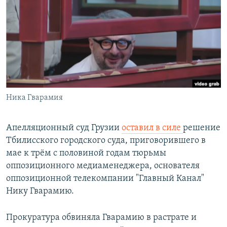
РАСПИСАНИЕ ВЕЩАНИЯ
ПОДПИШИТЕСЬ НА РАССЫЛКУ
СОЦИАЛЬНЫЕ СЕТИ
Ника Гварамия
Все сайты РСЕ/РС
Апелляционный суд Грузии
оставил в силе
решение
Тбилисского городского суда, приговорившего в
мае к трём с половиной годам тюрьмы
оппозиционного медиаменеджера, основателя
оппозиционной телекомпании "Главный Канал"
Нику Гварамию.
Прокуратура обвиняла Гварамию в растрате и