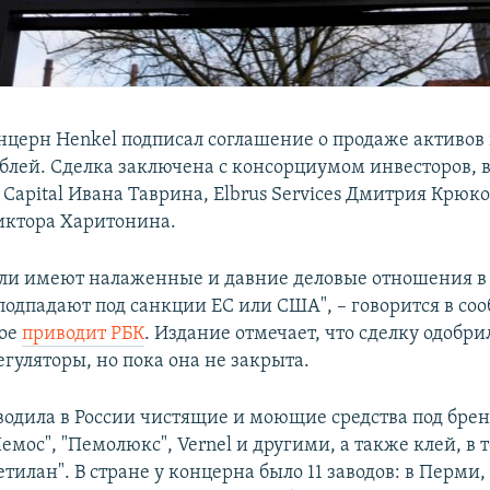
церн Henkel подписал соглашение о продаже активов в
блей. Сделка заключена с консорциумом инвесторов, 
 Capital Ивана Таврина, Elbrus Services Дмитрия Крюк
Виктора Харитонина.
ели имеют налаженные и давние деловые отношения в
 подпадают под санкции ЕС или США", – говорится в с
рое
приводит РБК
. Издание отмечает, что сделку одобри
гуляторы, но пока она не закрыта.
водила в России чистящие и моющие средства под брен
 "Пемос", "Пемолюкс", Vernel и другими, а также клей, в 
тилан". В стране у концерна было 11 заводов: в Перми,