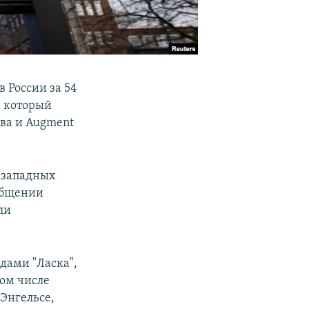
 России за 54
в который
ова и Augment
 западных
ообщении
ли
дами "Ласка",
том числе
 Энгельсе,