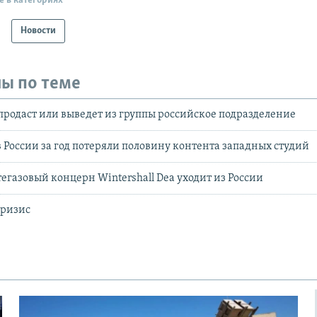
е в категориях
Новости
ы по теме
k продаст или выведет из группы российское подразделение
 России за год потеряли половину контента западных студий
газовый концерн Wintershall Dea уходит из России
кризис