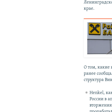
Ленинградско
крае.
О том, какие
ранее сообща
структура Ви
Henkel, к
России в а
вторжения
проработал