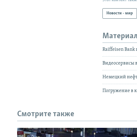
Этот контент такж
Новости - мир
Материал
Raiffeisen Ban
Видеосервисы в
Немецкий нефте
Погружение в 
Смотрите также