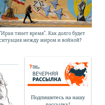
"Иран тянет время". Как долго будет
ситуация между миром и войной?