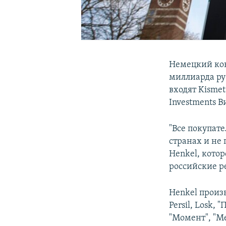
Немецкий кон
миллиарда ру
входят Kismet
Investments 
"Все покупат
странах и не
Henkel, кото
российские ре
Henkel произ
Persil, Losk,
"Момент", "Ме