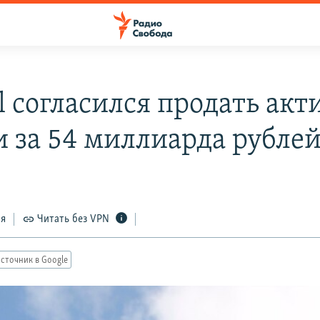
l согласился продать акт
и за 54 миллиарда рубле
ся
Читать без VPN
сточник в Google