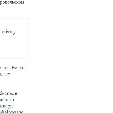
вропольском
и обяжут
изнес Henkel,
, что
бизнес в
табного
онцерн
nkel начало