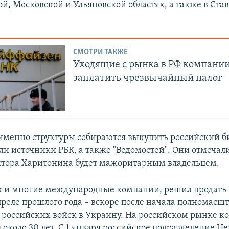
й, Московской и Ульяновской областях, а также в Ста
СМОТРИ ТАКЖЕ
Уходящие с рынка в РФ компани
заплатить чрезвычайный налог
 именно структуры собираются выкупить российский б
ли источники РБК, а также "Ведомостей". Они отмечали
ктора Харитонина будет мажоритарным владельцем.
ак и многие международные компании, решил продать 
преле прошлого года – вскоре после начала полномасш
 российских войск в Украину. На российском рынке к
 около 30 лет. С 1 января российское подразделение He