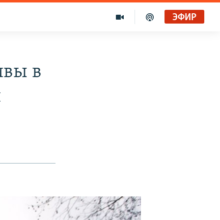
ЭФИР
ивы в
й