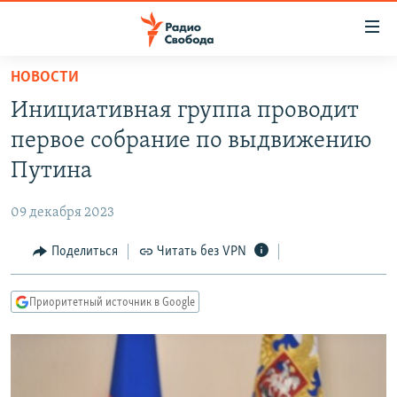
Ссылки
для
упрощенного
НОВОСТИ
ПРОГРАММЫ
доступа
Инициативная группа проводит
ПОДКАСТЫ
Вернуться
первое собрание по выдвижению
к
АВТОРСКИЕ ПРОЕКТЫ
Путина
основному
ЦИТАТЫ СВОБОДЫ
содержанию
09 декабря 2023
Вернутся
МНЕНИЯ
к
Поделиться
Читать без VPN
КУЛЬТУРА
главной
навигации
IDEL.РЕАЛИИ
Приоритетный источник в Google
Вернутся
КАВКАЗ.РЕАЛИИ
к
СЕВЕР.РЕАЛИИ
поиску
СИБИРЬ.РЕАЛИИ