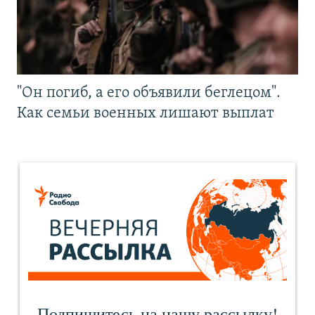
"Он погиб, а его объявили беглецом".
Как семьи военных лишают выплат