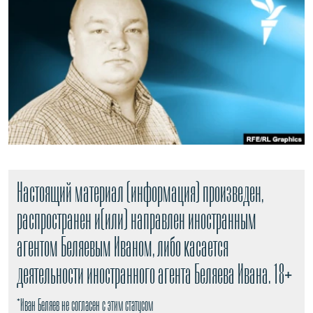
РАСПИСАНИЕ ВЕЩАНИЯ
ПОДПИШИТЕСЬ НА РАССЫЛКУ
СОЦИАЛЬНЫЕ СЕТИ
Все сайты РСЕ/РС
Настоящий материал (информация) произведен,
распространен и(или) направлен иностранным
агентом Беляевым Иваном, либо касается
деятельности иностранного агента Беляева Ивана. 18+
*Иван Беляев не согласен с этим статусом