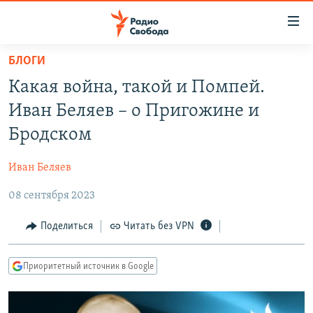
Ссылки
для
упрощенного
БЛОГИ
ПРОГРАММЫ
доступа
Какая война, такой и Помпей.
ПОДКАСТЫ
Вернуться
Иван Беляев – о Пригожине и
к
АВТОРСКИЕ ПРОЕКТЫ
Бродском
основному
ЦИТАТЫ СВОБОДЫ
содержанию
Иван Беляев
Вернутся
МНЕНИЯ
к
08 сентября 2023
КУЛЬТУРА
главной
навигации
IDEL.РЕАЛИИ
Поделиться
Читать без VPN
Вернутся
КАВКАЗ.РЕАЛИИ
к
Приоритетный источник в Google
СЕВЕР.РЕАЛИИ
поиску
СИБИРЬ.РЕАЛИИ