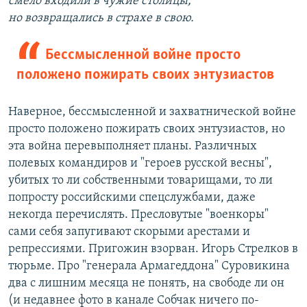
смело входили в чужие столицы,
но возвращались в страхе в свою.
Бессмысленной войне просто
положено пожирать своих энтузиастов
Наверное, бессмысленной и захватнической войне
просто положено пожирать своих энтузиастов, но
эта война перевыполняет планы. Различных
полевых командиров и "героев русской весны",
убитых то ли собственными товарищами, то ли
попросту российскими спецслужбами, даже
некогда перечислять. Пресловутые "военкоры"
сами себя запугивают скорыми арестами и
репрессиями. Пригожин взорван. Игорь Стрелков в
тюрьме. Про "генерала Армагеддона" Суровикина
два с лишним месяца не понять, на свободе ли он
(и недавнее фото в канале Собчак ничего по-