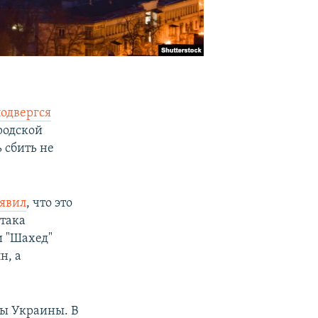
подвергся
родской
 сбить не
аявил
, что это
така
и "Шахед"
н, а
ы Украины. В