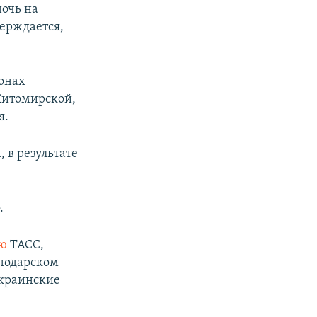
очь на
верждается,
ионах
Житомирской,
я.
 в результате
.
ию
ТАСС,
снодарском
Украинские