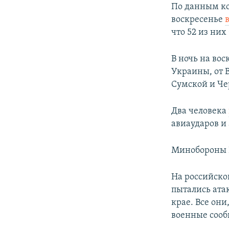
По данным ко
воскресенье
что 52 из них
В ночь на во
Украины, от 
Сумской и Че
Два человека
авиаударов и 
Минобороны Р
На российско
пытались ата
крае. Все он
военные соо