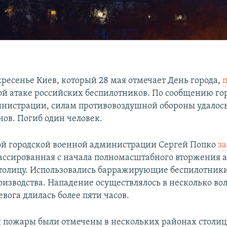
кресенье Киев, который 28 мая отмечает День города,
й атаке российских беспилотников. По сообщению го
нистрации, силам противовоздушной обороны удалось
нов. Погиб один человек.
ой городской военной администрации Сергей Попко
з
ассированная с начала полномасштабного вторжения а
толицу. Использовались барражирующие беспилотник
оизводства. Нападение осуществлялось в несколько вол
вога длилась более пяти часов.
 пожары были отмечены в нескольких районах столиц