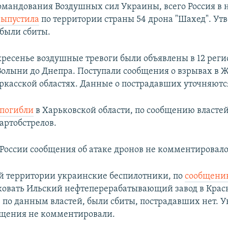
мандования Воздушных сил Украины, всего Россия в н
выпустила
по территории страны 54 дрона "Шахед". Ут
 были сбиты.
скресенье воздушные тревоги были объявлены в 12 рег
Волыни до Днепра. Поступали сообщения о взрывах в 
ркасской областях. Данные о пострадавших уточняютс
погибли
в Харьковской области, по сообщению властей,
артобстрелов.
оссии сообщения об атаке дронов не комментировало
й территории украинские беспилотники, по
сообщен
ковать Ильский нефтеперерабатывающий завод в Кра
и, по данным властей, были сбиты, пострадавших нет. 
бщения не комментировали.