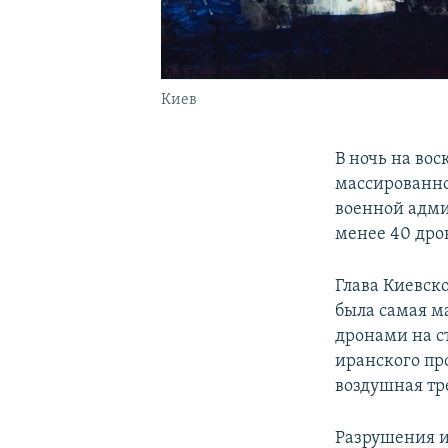
Киев
В ночь на вос
массированно
военной адми
менее 40 дро
Глава Киевск
была самая м
дронами на с
иранского пр
воздушная тре
Разрушения и