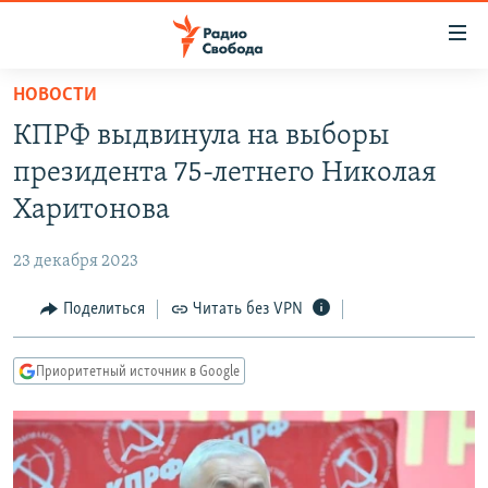
Ссылки
для
упрощенного
НОВОСТИ
ПРОГРАММЫ
доступа
КПРФ выдвинула на выборы
ПОДКАСТЫ
Вернуться
президента 75-летнего Николая
к
АВТОРСКИЕ ПРОЕКТЫ
Харитонова
основному
ЦИТАТЫ СВОБОДЫ
содержанию
23 декабря 2023
Вернутся
МНЕНИЯ
к
Поделиться
Читать без VPN
КУЛЬТУРА
главной
навигации
IDEL.РЕАЛИИ
Приоритетный источник в Google
Вернутся
КАВКАЗ.РЕАЛИИ
к
СЕВЕР.РЕАЛИИ
поиску
СИБИРЬ.РЕАЛИИ