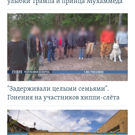
улыбки Трампа и принца Мухаммеда
"Задерживали целыми семьями".
Гонения на участников хиппи-слёта