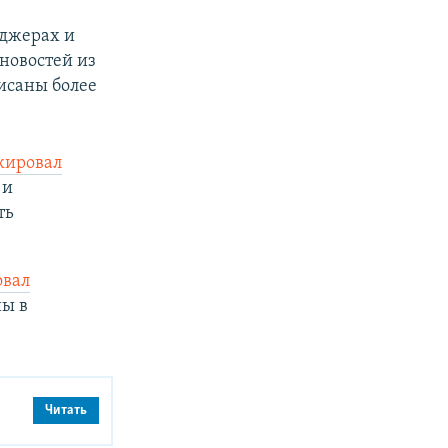
нджерах и
новостей из
исаны более
кировал
 и
ть
овал
ны в
Читать