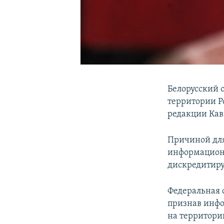
Белорусский 
территории Р
редакции Кавк
Причиной для
информационн
дискредитир
Федеральная 
признав инфо
на территори