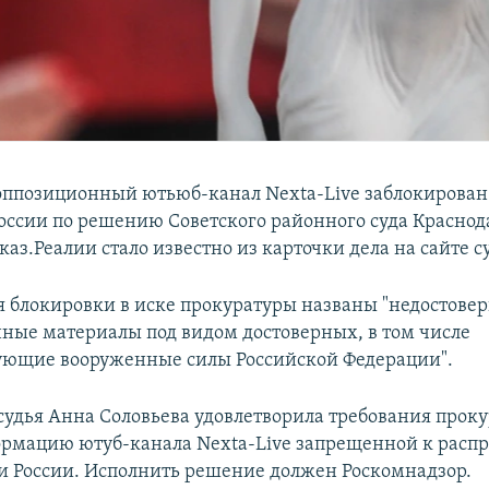
оппозиционный ютьюб-канал Nexta-Live заблокирован
оссии по решению Советского районного суда Краснода
аз.Реалии стало известно из карточки дела на сайте с
 блокировки в иске прокуратуры названы "недостове
ые материалы под видом достоверных, в том числе
ующие вооруженные силы Российской Федерации".
судья Анна Соловьева удовлетворила требования прок
рмацию ютуб-канала Nexta-Live запрещенной к расп
и России. Исполнить решение должен Роскомнадзор.