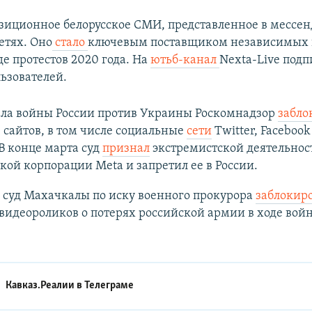
зиционное белорусское СМИ, представленное в мессе
етях. Оно
стало
ключевым поставщиком независимых 
де протестов 2020 года. На
ютьб-канал
Nexta-Live подп
ьзователей.
ала войны России против Украины Роскомнадзор
забло
 сайтов, в том числе социальные
сети
Twitter, Facebook
 В конце марта суд
признал
экстремистской деятельнос
ой корпорации Meta и запретил ее в России.
 суд Махачкалы по иску военного прокурора
заблокир
видеороликов о потерях российской армии в ходе вой
Кавказ.Реалии в
Телеграме