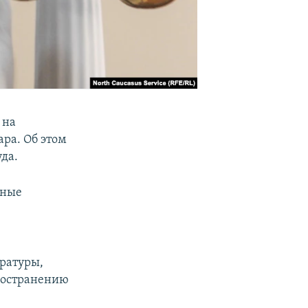
 на
ра. Об этом
уда.
рные
уратуры,
ространению