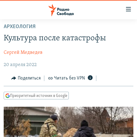
Ссылки
для
упрощенного
АРХЕОЛОГИЯ
ПРОГРАММЫ
доступа
Культура после катастрофы
ПОДКАСТЫ
Вернуться
к
Сергей Медведев
АВТОРСКИЕ ПРОЕКТЫ
основному
20 апреля 2022
ЦИТАТЫ СВОБОДЫ
содержанию
Вернутся
МНЕНИЯ
Поделиться
Читать без VPN
к
КУЛЬТУРА
главной
Приоритетный источник в Google
навигации
IDEL.РЕАЛИИ
Вернутся
КАВКАЗ.РЕАЛИИ
к
СЕВЕР.РЕАЛИИ
поиску
СИБИРЬ.РЕАЛИИ