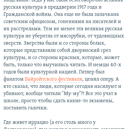
злодеяний? Ведь у нас была безоговорочно великая
русская культура в преддверии 1917 года и
Гражданской войны. Она еще не была запачкана
советским официозом, гонениями на писателей и
их расстрелами. Тем не менее эта великая русская
культура не уберегла от мясорубки, от чудовищных
зверств. Зверства были и со стороны белых,
которые представляли собой дворянский срез
культуры, и со стороны красных, которые, может
быть, только что выучились читать. И немцы 40-х
годов были культурной нацией. Гитлер был
фанатом
Байройтского фестиваля
, ценил оперу. А
кто сказал, что люди, которые сегодня насилуют и
убивают, вообще читали "Му-му"?! Все это учат в
школе, просто чтобы сдать какие-то экзамены,
поставить галочки.
Где живет иррацио (а его столь много у