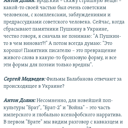
Антон Долин:
Бродский – скажу страшную вещь! –
какой-то своей частью был очень советским
человеком, с комплексами, заблуждениями и
предрассудками советского человека. Сейчас, когда
сбрасывают памятники Пушкину в Украине,
честно говоря, я сначала не понимаю: "А Пушкин-
то в чем виноват?!" А потом всегда думаю: "Это
хорошо! Памятник писателю – это превращение
живого слова в какую-то бронзовую форму, и все
эти формы для поэзии только вредны".
Сергей Медведев:
Фильмы Балабанова отвечают за
происходящее в Украине?
Антон Долин:
Несомненно, для новейшей поп-
культуры "Брат", "Брат-2" и "Война" – это часть
имперского и глобально ксенофобского нарратива.
В первом "Брате" мы видим разговор с кавказцем и