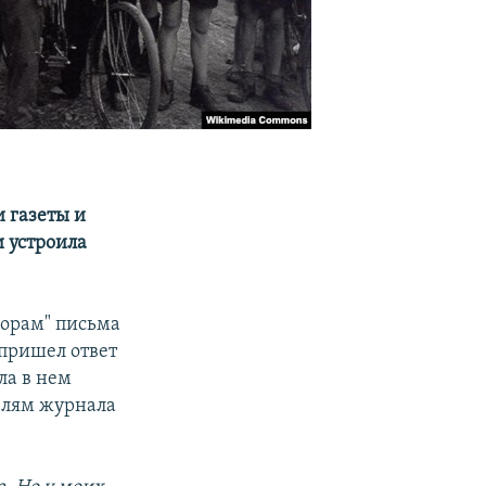
и газеты и
и устроила
корам" письма
 пришел ответ
ла в нем
елям журнала