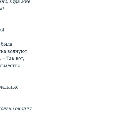
ьно, куда мне
м!
ой
 была
ика волнуют
 – Так вот,
совместно
вильные".
только окончу