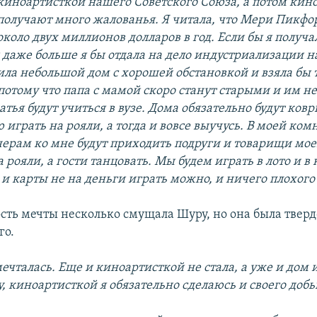
киноартисткой нашего Советского Союза, а потом кин
получают много жалованья. Я читала, что Мери Пикфо
около двух миллионов долларов в год. Если бы я получал
 даже больше я бы отдала на дело индустриализации н
ила небольшой дом с хорошей обстановкой и взяла бы 
потому что папа с мамой скоро станут старыми и им не
ратья будут учиться в вузе. Дома обязательно будут ковр
играть на рояли, а тогда и вовсе выучусь. В моей комн
черам ко мне будут приходить подруги и товарищи мое
а рояли, а гости танцовать. Мы будем играть в лото и в 
 и карты не на деньги играть можно, и ничего плохого 
сть мечты несколько смущала Шуру, но она была твер
го.
мечталась. Еще и киноартисткой не стала, а уже и дом 
, киноартисткой я обязательно сделаюсь и своего добь