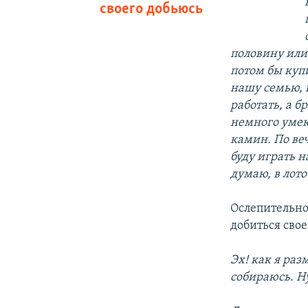
своего добьюсь
половину или
потом бы куп
нашу семью, 
работать, а б
немного умею 
камин. По ве
буду играть н
думаю, в лото
Ослепительно
добиться свое
Эх! как я раз
собираюсь. Ну