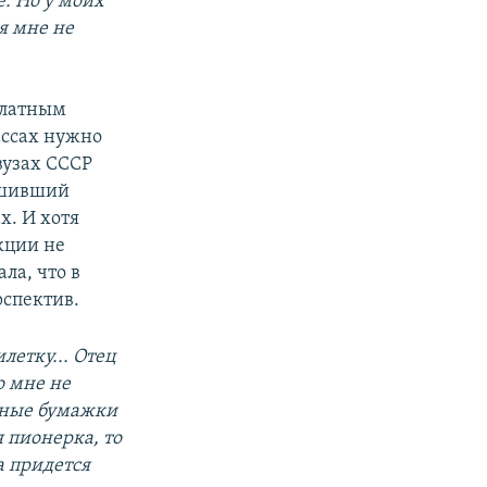
е. Но у моих
ся мне не
платным
ассах нужно
вузах СССР
ешивший
х. И хотя
кции не
ла, что в
спектив.
летку... Отец
о мне не
учные бумажки
 пионерка, то
а придется