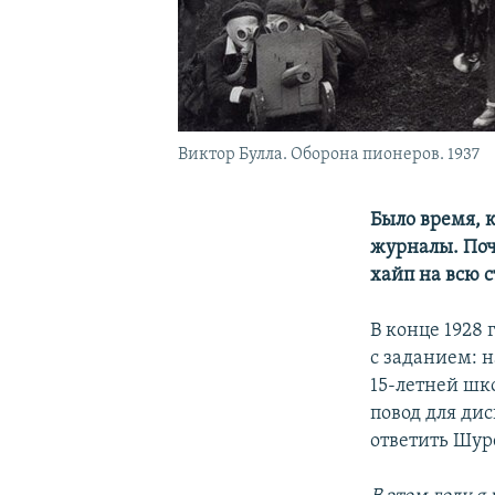
Виктор Булла. Оборона пионеров. 1937
Было время, к
журналы. Почт
хайп на всю с
В конце 1928
с заданием: н
15-летней шк
повод для ди
ответить Шур