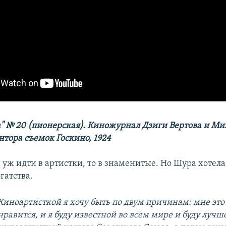
" № 20 (пионерская). Киножурнал Дзиги Вертова и Ми
нтора съемок Госкино, 1924
 уж идти в артистки, то в знаменитые. Но Шура хотела
огатства.
Киноартисткой я хочу быть по двум причинам: мне это
нравится, и я буду известной во всем мире и буду лучш