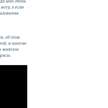
гда мне очень
могу, а если
жалования.
и, об этом
той, и многие
ь живгаза
трисы.