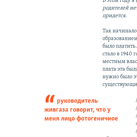
В этом году я
родителей нет
придется.
Так начинало
образованием
было платить
стало в 1940 г
местным влас
плата эта был
нужно было э
существующих
руководитель
живгаза говорит, что у
меня лицо фотогеничное