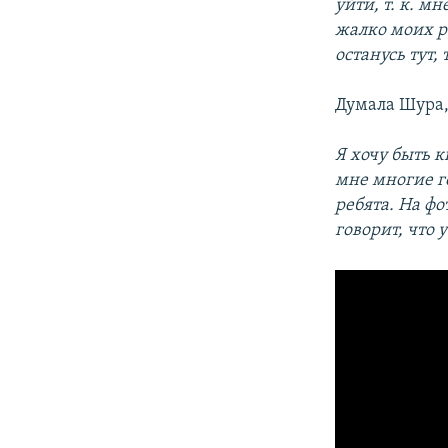
уйти, т. к. м
жалко моих ро
останусь тут,
Думала Шура,
Я хочу быть к
мне многие г
ребята. На ф
говорит, что 