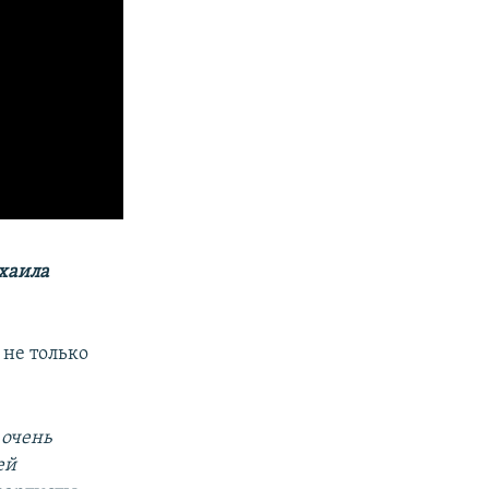
хаила
 не только
 очень
ей