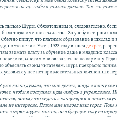
 кончаю семилетку, и мне очень хочется учиться дальш
 средств на то, чтобы я училась дальше. Так что учить
сь письмо Шуры. Обязательным и, следовательно, бес
 была тогда именно семилетка. За учебу в старших кл
. Обычно пишут, что платным образование в школах и 
оду, но это не так. Уже в 1923 году вышел
декрет
, разр
тям взимать плату за обучение даже в младших класса
а невелика, многим она оказалась не по карману. Реда
то объяснять своим читателям. Шура прекрасно понима
 условиях у нее нет привлекательных жизненных пер
Я уже давно думала, что мне делать, когда я кончу семи
хочет, чтобы я поступила куда-нибудь в учреждение. Н
хочется, потому что сидеть в канцелярии и писать ск
мне не интересно. Потом мне надоел наш город. Пока я
хоть в отряд ходить можно, но в будущем году из отряд