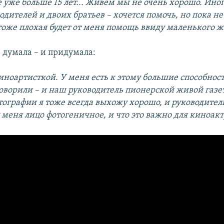
не уже больше 15 лет... Живем мы не очень хорошо. Ино
дителей и двоих братьев – хочется помочь, но пока не 
 тоже плохая будет от меня помощь ввиду маленького 
 думала – и придумала:
иноартисткой. У меня есть к этому большие способност
оворили – и наш руководитель пионерской живой газе
отографии я тоже всегда выхожу хорошо, и руководител
у меня лицо фотогеничное, и что это важно для киноак