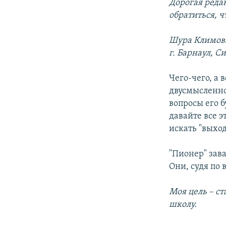
Дорогая реда
обратиться, 
Шура Климов
г. Барнаул, С
Чего-чего, а 
двусмысленно
вопросы его б
давайте все 
искать "выход
"Пионер" зав
Они, судя по
Моя цель – ст
школу.