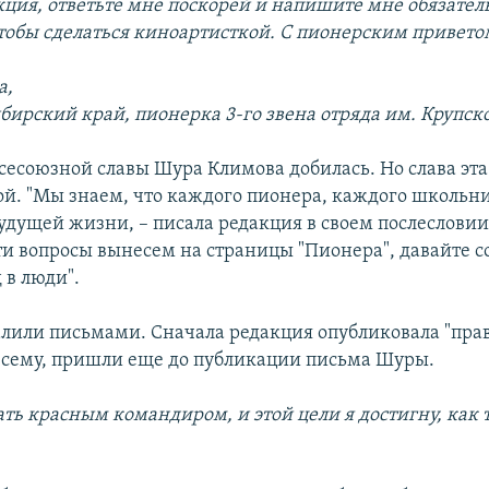
кция, ответьте мне поскорей и напишите мне обязател
чтобы сделаться киноартисткой. С пионерским привето
а,
ибирский край, пионерка 3-го звена отряда им. Крупск
всесоюзной славы Шура Климова добилась. Но слава эта
й. "Мы знаем, что каждого пионера, каждого школьн
удущей жизни, – писала редакция в своем послесловии.
эти вопросы вынесем на страницы "Пионера", давайте 
 в люди".
алили письмами. Сначала редакция опубликовала "пра
 всему, пришли еще до публикации письма Шуры.
ать красным командиром, и этой цели я достигну, как 