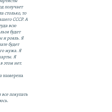
оартисты
рд получает
а столько, то
ашего СССР. А
туда всю
льзя будет
ы и рояль. Я
ате будет
го мужа. Я
карты. Я
в этом нет.
до намерена
и все покупать
юсь.