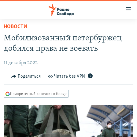
Ссылки
для
упрощенного
НОВОСТИ
ПРОГРАММЫ
доступа
Мобилизованный петербуржец
ПОДКАСТЫ
Вернуться
добился права не воевать
к
АВТОРСКИЕ ПРОЕКТЫ
основному
11 декабря 2022
ЦИТАТЫ СВОБОДЫ
содержанию
Вернутся
МНЕНИЯ
Поделиться
Читать без VPN
к
КУЛЬТУРА
главной
Приоритетный источник в Google
навигации
IDEL.РЕАЛИИ
Вернутся
КАВКАЗ.РЕАЛИИ
к
СЕВЕР.РЕАЛИИ
поиску
СИБИРЬ.РЕАЛИИ