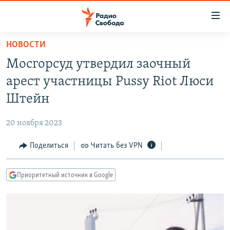
Ссылки
для
упрощенного
НОВОСТИ
ПРОГРАММЫ
доступа
Мосгорсуд утвердил заочный
ПОДКАСТЫ
Вернуться
арест участницы Pussy Riot Люси
к
АВТОРСКИЕ ПРОЕКТЫ
Штейн
основному
ЦИТАТЫ СВОБОДЫ
содержанию
20 ноября 2023
Вернутся
МНЕНИЯ
к
Поделиться
Читать без VPN
КУЛЬТУРА
главной
навигации
IDEL.РЕАЛИИ
Приоритетный источник в Google
Вернутся
КАВКАЗ.РЕАЛИИ
к
СЕВЕР.РЕАЛИИ
поиску
СИБИРЬ.РЕАЛИИ