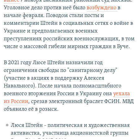
вынес
7 ноября Басманный районный суд Москвы.
Уголовное дело против неё было
возбуждено
в
начале февраля. Поводом стали посты и
комментарии Штейн в социальных сетях о войне в
Украине и предполагаемых военных
преступлениях российских военнослужащих, в том
числе о массовой гибели мирных граждан в Буче.
В 2021 году Люсе Штейн назначили год
ограничения свободы по "санитарному делу"
(участие в акциях в поддержку Алексея
Навального). После начала полномасштабного
военного вторжения России в Украину она
уехала
из России
, срезав электронный браслет ФСИН. МВД
объявило её в розыск.
Люся Штейн - политическая и художественная
активистка, участница акционистской группы