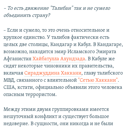
– То есть движение "Талибан" так и не сумело
объединить страну?
– Если и сумело, то это очень относительное и
хрупкое единство. У талибов фактически есть
целых две столицы, Кандагар и Кабул. В Кандагаре,
возможно, находится эмир Исламского Эмирата
Афганистан
Хайбатулла Ахундзада
. В Кабуле же
сидят некоторые чиновники их правительства,
включая
Сираджуддина Хаккани
, главу талибского
МВД, связанного с влиятельной
"Сетью Хаккани"
.
США, кстати, официально объявили этого человека
опасным террористом.
Между этими двумя группировками имеется
нешуточный конфликт и существует большое
недоверие. В сущности, они никогда и не были