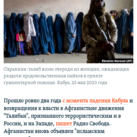
РАСПИСАНИЕ ВЕЩАНИЯ
ПОДПИШИТЕСЬ НА РАССЫЛКУ
СОЦИАЛЬНЫЕ СЕТИ
Охранник-талиб возле очереди из женщин, ожидающих
Все сайты РСЕ/РС
раздачи продовольственных пайков в пункте
гуманитарной помощи. Кабул, 23 мая 2023 года
Прошло ровно два года
с момента падения Кабула
и
возвращения к власти в Афганистане движения
"Талибан", признанного террористическим и в
России, и на Западе,
пишет
Радио Свобода.
Афганистан вновь объявлен "исламским