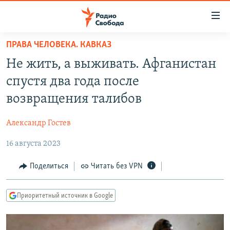
Ссылки
для
упрощенного
ПРАВА ЧЕЛОВЕКА. КАВКАЗ
ПРОГРАММЫ
доступа
Не жить, а выживать. Афганистан
ПОДКАСТЫ
Вернуться
спустя два года после
к
АВТОРСКИЕ ПРОЕКТЫ
возвращения талибов
основному
ЦИТАТЫ СВОБОДЫ
содержанию
Александр Гостев
Вернутся
МНЕНИЯ
к
16 августа 2023
КУЛЬТУРА
главной
навигации
IDEL.РЕАЛИИ
Поделиться
Читать без VPN
Вернутся
КАВКАЗ.РЕАЛИИ
к
Приоритетный источник в Google
СЕВЕР.РЕАЛИИ
поиску
СИБИРЬ.РЕАЛИИ