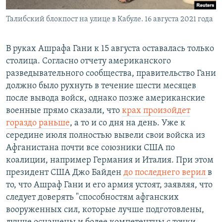
Талибский блокпост на улице в Кабуле. 16 августа 2021 года
В руках Ашрафа Гани к 15 августа оставалась только
столица. Согласно отчету американского
разведывательного сообщества, правительство Гани
должно было рухнуть в течение шести месяцев
после вывода войск, однако позже американские
военные прямо сказали, что
крах произойдет
гораздо раньше
, а то и со дня на день. Уже к
середине июля полностью вывели свои войска из
Афганистана почти все союзники США по
коалиции, например Германия и Италия. При этом
президент США Джо Байден
до последнего верил
в
то, что Ашраф Гани и его армия устоят, заявляя, что
следует доверять "способностям афганских
вооруженных сил, которые лучше подготовлены,