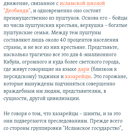
движение, связанное с
исламской школой
"Деобанди"
, и одновременно оно состоит
преимущественно из пуштунов. Основа его – бойцы
из числа пуштунских крестьян, верхушка – богатые
пуштунские семьи. Между тем пуштуны
составляют лишь около 40 процентов населения
страны, и не все из них крестьяне. Представьте,
насколько трагично все это для 4-миллионного
Кабула, огромного и куда более светского города,
где живут говорящие на языке
дари
(близком к
персидскому) таджики и
хазарейцы
. Это горожане,
которые вынуждены подчиняться совершенно
враждебным им людям, представителям, в
сущности, другой цивилизации.
Не говоря о том, что хазарейцы – шииты, и за это
они подвергаются преследованиям. Прежде всего
со стороны группировки "Исламское государство",