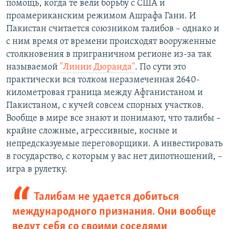
помощь, когда те вели борьбу с США и
проамериканским режимом Ашрафа Гани. И
Пакистан считается союзником талибов – однако и
с ним время от времени происходят вооруженные
столкновения в приграничном регионе из-за так
называемой
"Линии Дюранда"
. По сути это
практически вся толком неразмеченная 2640-
километровая граница между Афганистаном и
Пакистаном, с кучей совсем спорных участков.
Вообще в мире все знают и понимают, что талибы –
крайне сложные, агрессивные, косные и
непредсказуемые переговорщики. А инвестировать
в государство, с которым у вас нет дипотношений, –
игра в рулетку.
Талибам не удается добиться
международного признания. Они вообще
ведут себя со своими соседями