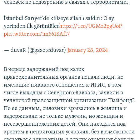
человек по подозрению в связях с террористами.
İstanbul Sarıyer'de kiliseye silahlı saldırı: Olay
yerinden ilk görüntüler
https://t.co/UGMe2pgUoP
pic.twitter.com/im661SAf17
— duvaR (@gazeteduvar)
January 28, 2024
В череде задержаний под каток
правоохранительных органов попали люди, не
имеющие никакого отношения к ИГИЛ, в том
числе выходцы с Северного Кавказа, заявили в
чеченской правозащитной организации "Вайфонд".
По ее данным, силовики врывались в жилища и
задерживали не только мужчин, но женщин и
несовершеннолетних детей. Они находятся под
арестом в непригодных условиях, без возможности
связаться с адвокатами, а власти отрицают факт их