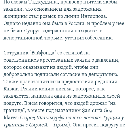
По словам Таджуддина, правоохранители якобы
заявили, что основанием для задержания
женщины стал розыск по линии Интерпола.
Однако недавно она была в России, и проблем у нее
не было. Супруг задержанной находится в
депортационной тюрьме, уточнил собеседник.
Сотрудник "Вайфонда" со ссылкой на
родственников арестованных заявил о давлении,
которое оказывают на людей, чтобы они
добровольно подписали согласие на депортацию.
Также правозащитники предоставили редакции
Кавказ.Реалии копию письма, которое, как
заявляется, написала одна из задержанных своей
подруге. В нем говорится, что людей держат "на
границе", в месте под названием Şanlıurfa Göç
İdaresi (
город Шанлыурфа на юго-востоке Турции у
границы с Сирией. – Прим.
). Она просит подругу не