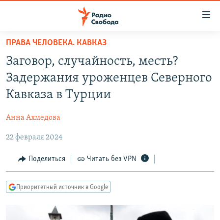
Ссылки
для
упрощенного
ПРАВА ЧЕЛОВЕКА. КАВКАЗ
ПРОГРАММЫ
доступа
Заговор, случайность, месть?
ПОДКАСТЫ
Вернуться
Задержания уроженцев Северного
к
АВТОРСКИЕ ПРОЕКТЫ
Кавказа в Турции
основному
ЦИТАТЫ СВОБОДЫ
содержанию
Анна Ахмедова
Вернутся
МНЕНИЯ
к
22 февраля 2024
КУЛЬТУРА
главной
навигации
IDEL.РЕАЛИИ
Поделиться
Читать без VPN
Вернутся
КАВКАЗ.РЕАЛИИ
к
Приоритетный источник в Google
СЕВЕР.РЕАЛИИ
поиску
СИБИРЬ.РЕАЛИИ