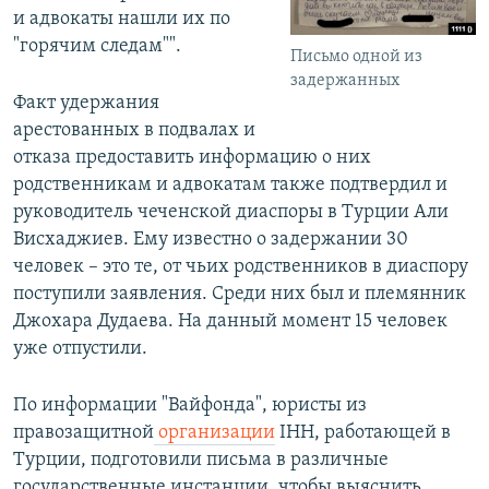
и адвокаты нашли их по
"горячим следам"".
Письмо одной из
задержанных
Факт удержания
арестованных в подвалах и
отказа предоставить информацию о них
родственникам и адвокатам также подтвердил и
руководитель чеченской диаспоры в Турции Али
Висхаджиев. Ему известно о задержании 30
человек – это те, от чьих родственников в диаспору
поступили заявления. Среди них был и племянник
Джохара Дудаева. На данный момент 15 человек
уже отпустили.
По информации "Вайфонда", юристы из
правозащитной
организации
IHH, работающей в
Турции, подготовили письма в различные
государственные инстанции, чтобы выяснить