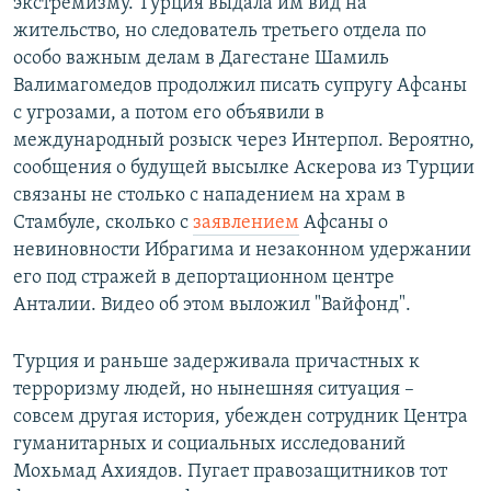
экстремизму. Турция выдала им вид на
жительство, но следователь третьего отдела по
особо важным делам в Дагестане Шамиль
Валимагомедов продолжил писать супругу Афсаны
с угрозами, а потом его объявили в
международный розыск через Интерпол. Вероятно,
сообщения о будущей высылке Аскерова из Турции
связаны не столько с нападением на храм в
Стамбуле, сколько с
заявлением
Афсаны о
невиновности Ибрагима и незаконном удержании
его под стражей в депортационном центре
Анталии. Видео об этом выложил "Вайфонд".
Турция и раньше задерживала причастных к
терроризму людей, но нынешняя ситуация –
совсем другая история, убежден сотрудник Центра
гуманитарных и социальных исследований
Мохьмад Ахиядов. Пугает правозащитников тот