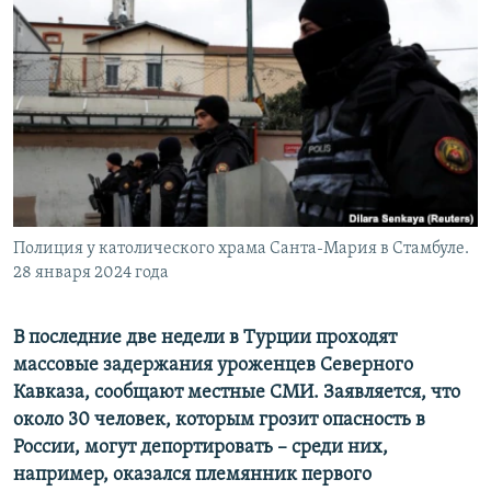
РАСПИСАНИЕ ВЕЩАНИЯ
ПОДПИШИТЕСЬ НА РАССЫЛКУ
СОЦИАЛЬНЫЕ СЕТИ
Полиция у католического храма Санта-Мария в Стамбуле.
Все сайты РСЕ/РС
28 января 2024 года
В последние две недели в Турции проходят
массовые задержания уроженцев Северного
Кавказа, сообщают местные СМИ. Заявляется, что
около 30 человек, которым грозит опасность в
России, могут депортировать – среди них,
например, оказался племянник первого