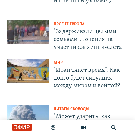
и принца Мухаммеда
ПРОЕКТ ЕВРОПА
"Задерживали целыми
семьями". Гонения на
участников хиппи-слёта
МИР
"Иран тянет время". Как
долго будет ситуация
между миром и войной?
ЦИТАТЫ СВОБОДЫ
"Может ударить, как
бомба". Блогеры – о
ЭФИР
последствиях атак на