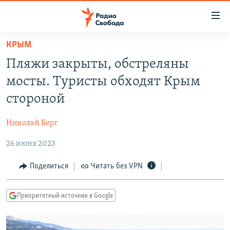
Ссылки
для
упрощенного
КРЫМ
ПРОГРАММЫ
доступа
Пляжи закрыты, обстреляны
ПОДКАСТЫ
Вернуться
мосты. Туристы обходят Крым
к
АВТОРСКИЕ ПРОЕКТЫ
стороной
основному
ЦИТАТЫ СВОБОДЫ
содержанию
Николай Берг
Вернутся
МНЕНИЯ
к
26 июня 2023
КУЛЬТУРА
главной
навигации
IDEL.РЕАЛИИ
Поделиться
Читать без VPN
Вернутся
КАВКАЗ.РЕАЛИИ
к
Приоритетный источник в Google
СЕВЕР.РЕАЛИИ
поиску
СИБИРЬ.РЕАЛИИ