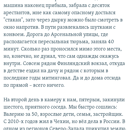
машина наконец прибыла, забрала с десяток
арестантов, мне как самому опасному достался
"стакан", зато через дырку можно было смотреть в
окно напротив. В пути развлекались шутками с
конвоем. Дорога до Арсенальной улицы, где
располагается пересыльная тюрьма, заняла 40
минут. Сколько раз проносился мимо этого места,
но, конечно, не думал, что сам однажды окажусь
внутри. Совсем рядом Финляндский вокзал, откуда
в детстве ездил на дачу и рядом с которым в
последние годы митинговал. Да и до дома отсюда
по прямой – всего ничего.
На второй день в камеру к нам, пятерым, закинули
шестого, приятного соседа. Мы быстро сошлись:
Валерию за 50, взрослые дети, семья, застройщик.
С 2010-х годов жил в Чехии, но вёл дела в России. В
одном из регионов Северо-Запада прикупил землю,