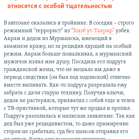
относятся с особой тщательностью
В автозаке оказались в тройнике. В соседях – строго
режимный "террорист" из "
Хизб ут-Тахрир"
узбек
Акрам и дедок из Мурманска, имеющий в
анамнезе кражу, но за рецидив едущий на особый
режим. Акрам больше помалкивал, а мурманский
мужичок излил мне душу. Посадила его подруга
гражданской жены, что не мешало им даже в
период следствия (он был под подпиской) отлично
вместе выпивать. Как-то подруга разрешила ему
забрать с дачи старую технику. Получив ключи,
дедок не растерялся, прихватил с собой еще и телек
с ТВ-приставкой, которые тут же продал и пропил.
Подруга разозлилась и написала заявление. Так как
дед был уже рецидивистом, то даже примирение
сторон не сработало, суд без шансов отправил его