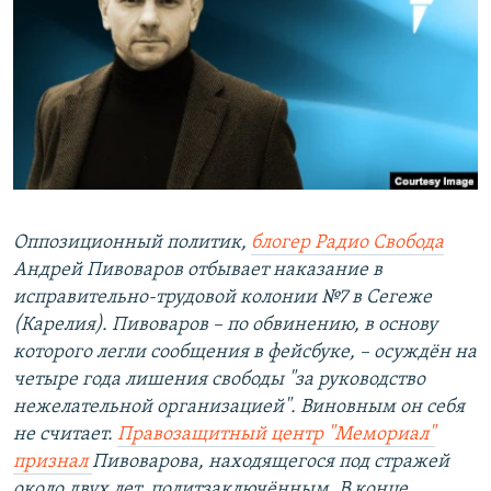
РАСПИСАНИЕ ВЕЩАНИЯ
ПОДПИШИТЕСЬ НА РАССЫЛКУ
СОЦИАЛЬНЫЕ СЕТИ
Оппозиционный политик,
блогер Радио Свобода
Все сайты РСЕ/РС
Андрей Пивоваров отбывает наказание в
исправительно-трудовой колонии №7 в Сегеже
(Карелия). Пивоваров – по обвинению, в основу
которого легли сообщения в фейсбуке, – осуждён на
четыре года лишения свободы "за руководство
нежелательной организацией". Виновным он себя
не считает.
Правозащитный центр "Мемориал"
признал
Пивоварова, находящегося под стражей
около двух лет, политзаключённым. В конце