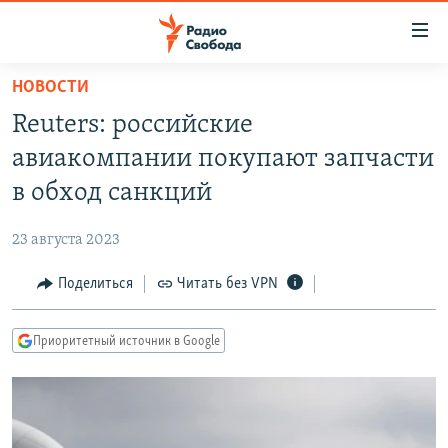
Ссылки
для
упрощенного
НОВОСТИ
ПРОГРАММЫ
доступа
Reuters: российские
ПОДКАСТЫ
Вернуться
авиакомпании покупают запчасти
к
АВТОРСКИЕ ПРОЕКТЫ
в обход санкций
основному
ЦИТАТЫ СВОБОДЫ
содержанию
23 августа 2023
Вернутся
МНЕНИЯ
к
Поделиться
Читать без VPN
КУЛЬТУРА
главной
навигации
IDEL.РЕАЛИИ
Приоритетный источник в Google
Вернутся
КАВКАЗ.РЕАЛИИ
к
СЕВЕР.РЕАЛИИ
поиску
СИБИРЬ.РЕАЛИИ