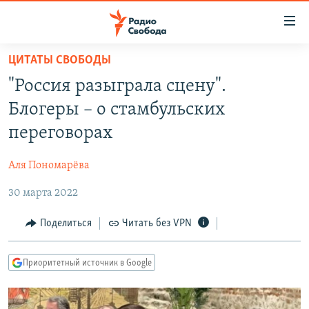
Ссылки
для
упрощенного
ЦИТАТЫ СВОБОДЫ
ПРОГРАММЫ
доступа
"Россия разыграла сцену".
ПОДКАСТЫ
Вернуться
Блогеры – о стамбульских
к
АВТОРСКИЕ ПРОЕКТЫ
переговорах
основному
ЦИТАТЫ СВОБОДЫ
содержанию
Аля Пономарёва
Вернутся
МНЕНИЯ
к
30 марта 2022
КУЛЬТУРА
главной
навигации
IDEL.РЕАЛИИ
Поделиться
Читать без VPN
Вернутся
КАВКАЗ.РЕАЛИИ
к
Приоритетный источник в Google
СЕВЕР.РЕАЛИИ
поиску
СИБИРЬ.РЕАЛИИ