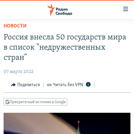
Ссылки
для
упрощенного
НОВОСТИ
ПРОГРАММЫ
доступа
Россия внесла 50 государств мира
ПОДКАСТЫ
Вернуться
в список "недружественных
к
АВТОРСКИЕ ПРОЕКТЫ
стран"
основному
ЦИТАТЫ СВОБОДЫ
содержанию
07 марта 2022
Вернутся
МНЕНИЯ
к
Поделиться
Читать без VPN
КУЛЬТУРА
главной
навигации
IDEL.РЕАЛИИ
Приоритетный источник в Google
Вернутся
КАВКАЗ.РЕАЛИИ
к
СЕВЕР.РЕАЛИИ
поиску
СИБИРЬ.РЕАЛИИ