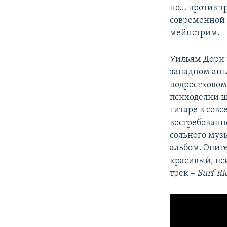
но… против т
современной м
мейнстрим.
Уильям Дори р
западном анг
подростковом
психоделии ш
гитаре в сов
востребован
сольного муз
альбом. Эпит
красивый, пс
трек –
Surf Ri