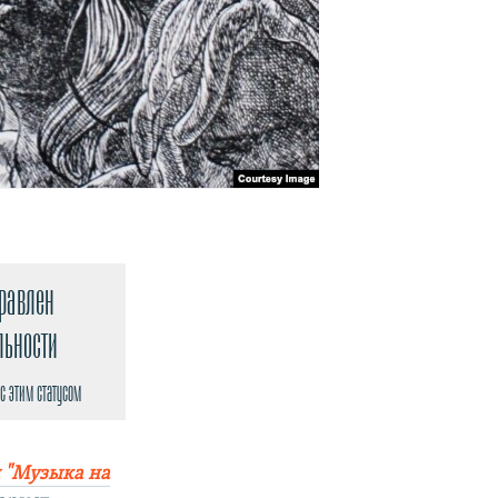
правлен
льности
с этим статусом
 "Музыка на