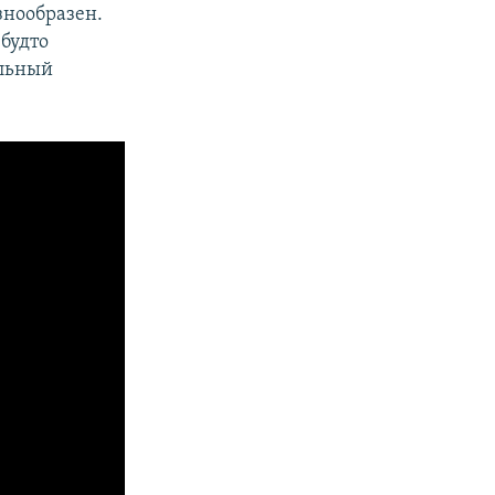
знообразен.
 будто
льный