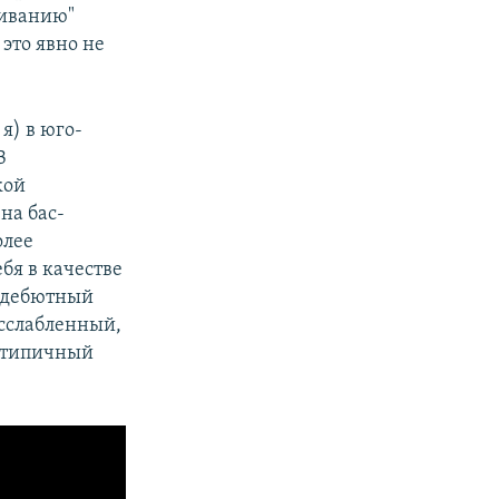
ливанию"
 это явно не
я) в юго-
В
кой
на бас-
олее
бя в качестве
 дебютный
асслабленный,
й типичный