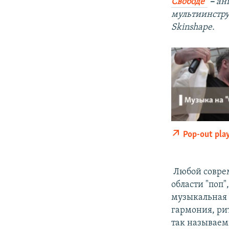
Свободе"
–
ан
мультиинстру
Skinshape.
Pop-out pla
​
Любой совре
области "поп
музыкальная 
гармония, ри
так называем