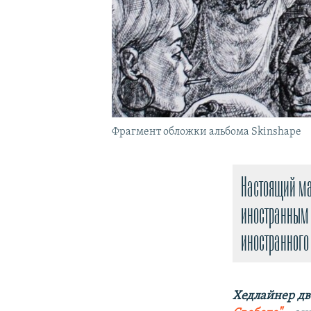
Фрагмент обложки альбома Skinshape
Настоящий ма
иностранным 
иностранного
Хедлайнер дв