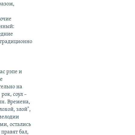
разом,
рочие
енный:
едние
 традиционно
ас рэпе и
не
тельно на
рок, соул –
шн. Времена,
охой, злой",
мелодии
ми, остались
 правят бал,