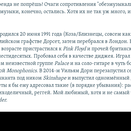
ренда не попрёшь! Очаги сопротивления "обезмузыка
узыки, конечно, остались. Хотя их не так уж много, и
одился 20 июня 1991 года (Коза/Близнецы, совсем как 
лийском графстве Дорсет, затем перебрался в Лондон. 
 возрасте пристрастился к
Pink Floyd
и прочей британс
естидесятых. Пробовал себя в качестве диджея. Играл 
сем неизвестной группе
Palace
и на соло-гитаре в чуть б
ной
Monophonics
. В 2014-м Уильям Дори перезапустил се
ыканта под ником
Skinshape
и выпустил одноимённый
еты я бы ему адресовал такие (в порядке убывания): р
иходеличный, реггей. Мой любимый, хотя и не самы
der.