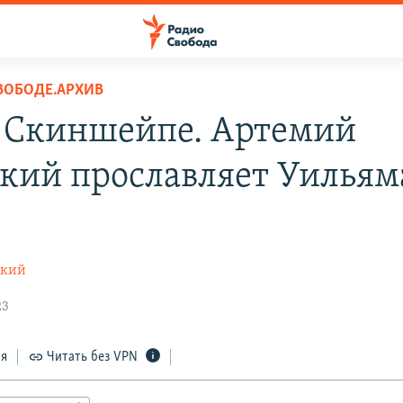
ВОБОДЕ.АРХИВ
о Скиншейпе. Артемий
кий прославляет Уильям
цкий
23
ся
Читать без VPN