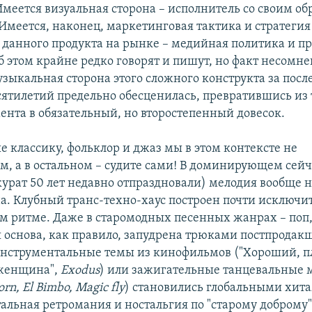
меется визуальная сторона – исполнитель со своим об
Имеется, наконец, маркетинговая тактика и стратегия
данного продукта на рынке – медийная политика и п
б этом крайне редко говорят и пишут, но факт несомн
узыкальная сторона этого сложного конструкта за посл
сятилетий предельно обесценилась, превратившись из
мента в обязательный, но второстепенный довесок.
 классику, фольклор и джаз мы в этом контексте не
м, а в остальном – судите сами! В доминирующем сейч
курат 50 лет недавно отпраздновали) мелодия вообще 
а. Клубный транс-техно-хаус построен почти исключи
 ритме. Даже в старомодных песенных жанрах – поп, 
 основа, как правило, запудрена трюками постпродак
инструментальные темы из кинофильмов ("Хороший, пл
женщина",
Exodus
) или зажигательные танцевальные 
orn, El Bimbo, Magic fly
) становились глобальными хита
тальная ретромания и ностальгия по "старому доброму"