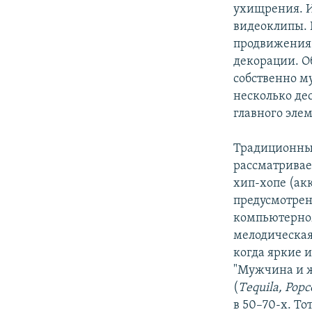
ухищрения. И
видеоклипы. 
продвижения 
декорации. О
собственно м
несколько де
главного эле
Традиционные
рассматривае
хип-хопе (ак
предусмотрен
компьютерном
мелодическая
когда яркие 
"Мужчина и 
(
Тequila, Popc
в 50–70-х. То