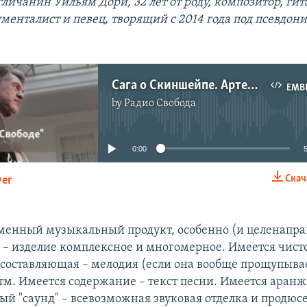
гличанин Уильям Дори, 32 лет от роду, композитор, гит
менталист и певец, творящий с 2014 года под псевдон
Сага о Скиншейпе. Артемий Троицкий прославляет Уильяма Дори
EMB
by
Радио Свобода
No media source currently available
0:00
Скач
yer
EMBED
менный музыкальный продукт, особенно (и целенапра
", – изделие комплексное и многомерное. Имеется чист
составляющая – мелодия (если она вообще прощупывае
тм. Имеется содержание – текст песни. Имеется аранж
ый "саунд" – всевозможная звуковая отделка и продюс