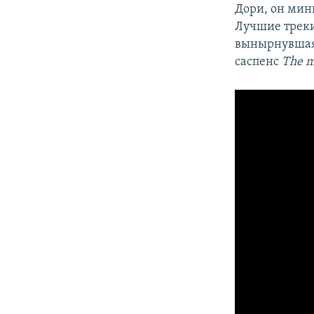
Дори, он мин
Лучшие треки
вынырнувшая 
саспенс
The m