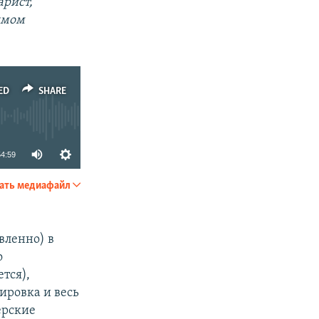
арист,
имом
ED
SHARE
54:59
ать медиафайл
SHARE
вленно) в
о
тся),
ировка и весь
ерские