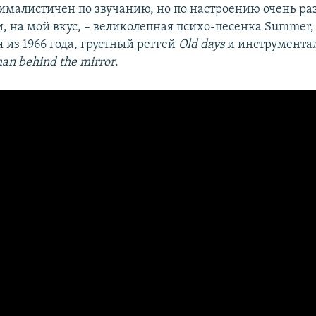
ималистичен по звучанию, но по настроению очень ра
, на мой вкус, – великолепная психо-песенка Summer,
из 1966 года, грустный реггей
Old days
и инструмента
an behind the mirror
.