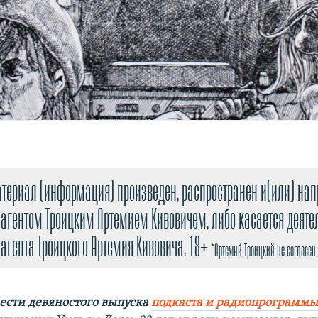
териал (информация) произведен, распространен и(или) на
агентом Троицким Артемием Кивовичем, либо касается деяте
 агента Троицкого Артемия Кивовича. 18+
*Артемий Троицкий не согласен 
ести девяностого выпуска
подкаста и радиопрограммы