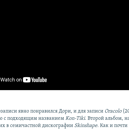
озаписи явно понравился Дори, и для записи
Oracolo
(2
ию с подходящим названием
Kon-Tiki
. Второй альбом, н
их в семичастной дискографии
Skinshape
. Как и почти