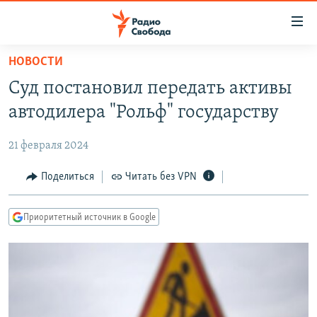
Ссылки
для
упрощенного
НОВОСТИ
ПРОГРАММЫ
доступа
Суд постановил передать активы
ПОДКАСТЫ
Вернуться
автодилера "Рольф" государству
к
АВТОРСКИЕ ПРОЕКТЫ
основному
21 февраля 2024
ЦИТАТЫ СВОБОДЫ
содержанию
Вернутся
МНЕНИЯ
Поделиться
Читать без VPN
к
КУЛЬТУРА
главной
Приоритетный источник в Google
навигации
IDEL.РЕАЛИИ
Вернутся
КАВКАЗ.РЕАЛИИ
к
СЕВЕР.РЕАЛИИ
поиску
СИБИРЬ.РЕАЛИИ