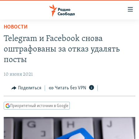
Ссылки
для
упрощенного
НОВОСТИ
ПРОГРАММЫ
доступа
Telegram и Facebook снова
ПОДКАСТЫ
Вернуться
оштрафованы за отказ удалять
к
АВТОРСКИЕ ПРОЕКТЫ
посты
основному
ЦИТАТЫ СВОБОДЫ
содержанию
10 июня 2021
Вернутся
МНЕНИЯ
к
Поделиться
Читать без VPN
КУЛЬТУРА
главной
навигации
IDEL.РЕАЛИИ
Приоритетный источник в Google
Вернутся
КАВКАЗ.РЕАЛИИ
к
СЕВЕР.РЕАЛИИ
поиску
СИБИРЬ.РЕАЛИИ